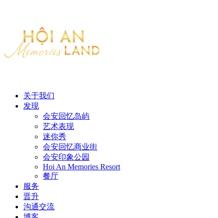
关于我们
发现
会安回忆岛屿
艺术表现
迷你秀
会安回忆商业街
会安印象公园
Hoi An Memories Resort
餐厅
服务
晋升
沟通交流
博客