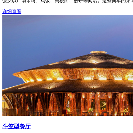
会安以广南米粉、鸡饭、高楼面、煎饼等闻名。这些简单的菜
详细查看
斗笠型餐厅