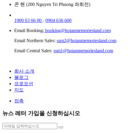
콘 헨 (200 Nguyen Tri Phuong 좌회전)
1900 63 66 00
-
0904 636 600
Email Booking:
booking@hoianmemoriesland.com
Email Northern Sales:
ssm2@hoianmemoriesland.com
Email Central Sales:
ssm1@hoianmemoriesland.com
회사 소개
블로그
프로모션
지도
접촉
뉴스 레터 가입을 신청하십시오