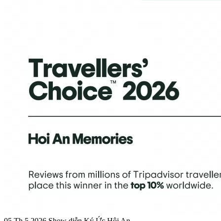
05 Th.5 2026
Show diễn Ký Ức Hội An