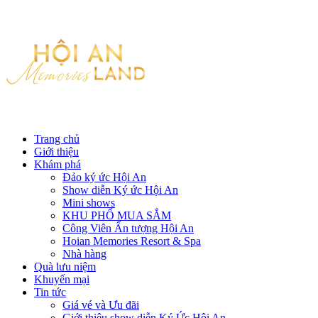
Trang chủ
Giới thiệu
Khám phá
Đảo ký ức Hội An
Show diễn Ký ức Hội An
Mini shows
KHU PHỐ MUA SẮM
Công Viên Ấn tượng Hội An
Hoian Memories Resort & Spa
Nhà hàng
Quà lưu niệm
Khuyến mại
Tin tức
Giá vé và Ưu đãi
Giới thiệu show diễn Ký Ức Hội An