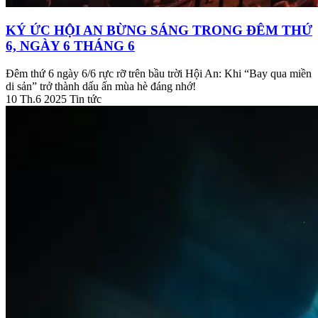
KÝ ỨC HỘI AN BỪNG SÁNG TRONG ĐÊM THỨ
6, NGÀY 6 THÁNG 6
Đêm thứ 6 ngày 6/6 rực rỡ trên bầu trời Hội An: Khi “Bay qua miền
di sản” trở thành dấu ấn mùa hè đáng nhớ!
10 Th.6 2025
Tin tức