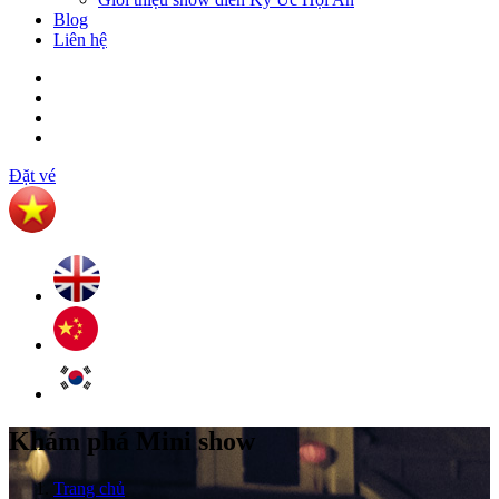
Blog
Liên hệ
Đặt vé
Khám phá
Mini show
Trang chủ