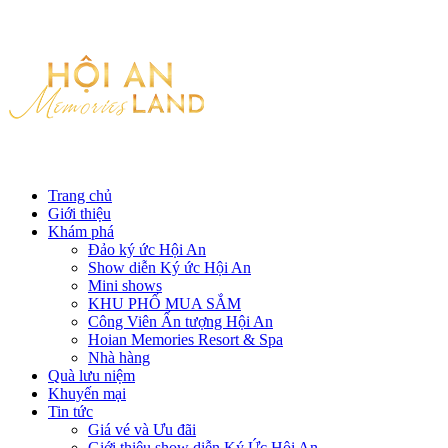
Trang chủ
Giới thiệu
Khám phá
Đảo ký ức Hội An
Show diễn Ký ức Hội An
Mini shows
KHU PHỐ MUA SẮM
Công Viên Ấn tượng Hội An
Hoian Memories Resort & Spa
Nhà hàng
Quà lưu niệm
Khuyến mại
Tin tức
Giá vé và Ưu đãi
Giới thiệu show diễn Ký Ức Hội An