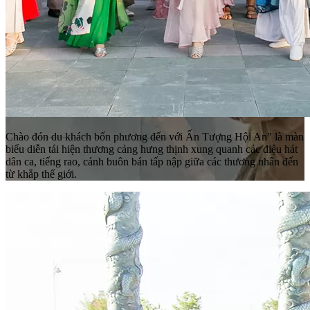
Chào đón du khách bốn phương đến với Ấn Tượng Hội An" là màn
biểu diễn tái hiện thương cảng hưng thịnh xung quanh các điệu hát
dân ca, tiếng rao, cảnh buôn bán tấp nập giữa các thương nhân đến
từ khắp thế giới.