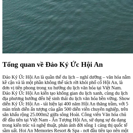
Tổng quan về Đảo Ký Ức Hội An
Đảo Ký Ức Hội An là quần thể du lịch – nghỉ dưỡng – văn hóa nằm
kề cận và là một phần không thể tách rời khỏi phố cổ Hội An, là
đơn vị tiên phong trong xu hướng du lịch văn hóa tại Việt Nam.
Đảo Ký Ức Hội An kiến tạo không gian du lịch xanh, cùng du lịch
địa phương hướng đến hệ sinh thái du lịch văn hóa bền vững. Show
diễn Ký Ức Hội An - tái hiện lại 400 năm Hội An thăng trầm, với 5
màn trình diễn ấn tượng của gần 500 diễn viên chuyên nghiệp, trên
sân khấu rộng 25.000m2 giữa sông Hoài. Công viên Văn hóa chủ
đề đầu tiên tại Việt Nam - Ấn Tượng Hội An, sử dụng sự đa dạng
trong kiến trúc và nghệ thuật, phản ánh đời sống 1 cảng thị quốc tế
sầm uất. Hoi An Memories Resort & Spa - nơi đầu tiên tạo nên một