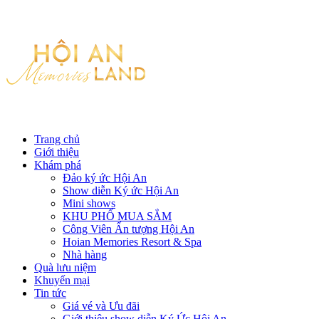
Trang chủ
Giới thiệu
Khám phá
Đảo ký ức Hội An
Show diễn Ký ức Hội An
Mini shows
KHU PHỐ MUA SẮM
Công Viên Ấn tượng Hội An
Hoian Memories Resort & Spa
Nhà hàng
Quà lưu niệm
Khuyến mại
Tin tức
Giá vé và Ưu đãi
Giới thiệu show diễn Ký Ức Hội An