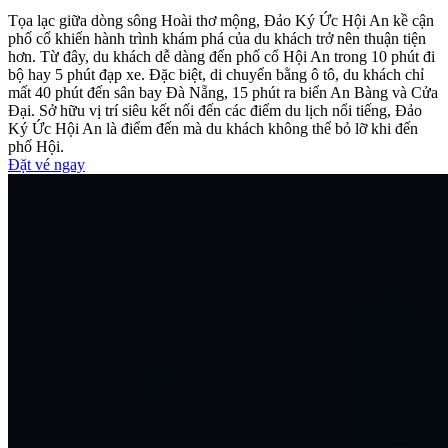
Tọa lạc giữa dòng sông Hoài thơ mộng, Đảo Ký Ức Hội An kề cận
phố cổ khiến hành trình khám phá của du khách trở nên thuận tiện
hơn. Từ đây, du khách dễ dàng đến phố cổ Hội An trong 10 phút đi
bộ hay 5 phút đạp xe. Đặc biệt, di chuyển bằng ô tô, du khách chỉ
mất 40 phút đến sân bay Đà Nẵng, 15 phút ra biển An Bàng và Cửa
Đại. Sở hữu vị trí siêu kết nối đến các điểm du lịch nổi tiếng, Đảo
Ký Ức Hội An là điểm đến mà du khách không thể bỏ lỡ khi đến
phố Hội.
Đặt vé ngay