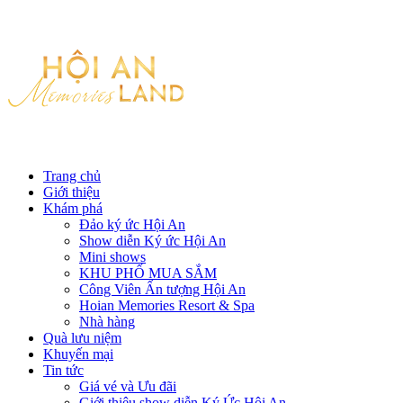
Trang chủ
Giới thiệu
Khám phá
Đảo ký ức Hội An
Show diễn Ký ức Hội An
Mini shows
KHU PHỐ MUA SẮM
Công Viên Ấn tượng Hội An
Hoian Memories Resort & Spa
Nhà hàng
Quà lưu niệm
Khuyến mại
Tin tức
Giá vé và Ưu đãi
Giới thiệu show diễn Ký Ức Hội An