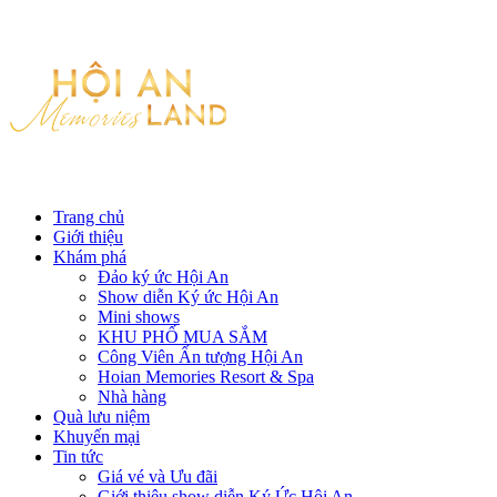
Trang chủ
Giới thiệu
Khám phá
Đảo ký ức Hội An
Show diễn Ký ức Hội An
Mini shows
KHU PHỐ MUA SẮM
Công Viên Ấn tượng Hội An
Hoian Memories Resort & Spa
Nhà hàng
Quà lưu niệm
Khuyến mại
Tin tức
Giá vé và Ưu đãi
Giới thiệu show diễn Ký Ức Hội An