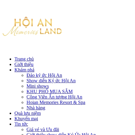
Trang chủ
Giới thiệu
Khám phá
Đảo ký ức Hội An
Show diễn Ký ức Hội An
Mini shows
KHU PHỐ MUA SẮM
Công Viên Ấn tượng Hội An
Hoian Memories Resort & Spa
Nhà hàng
Quà lưu niệm
Khuyến mại
Tin tức
Giá vé và Ưu đãi
Giới thiệu show diễn Ký Ức Hội An