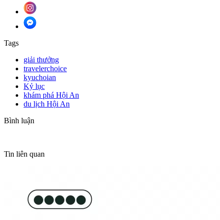
Tags
giải thưởng
travelerchoice
kyuchoian
Kỷ lục
khám phá Hội An
du lịch Hội An
Bình luận
Tin liên quan