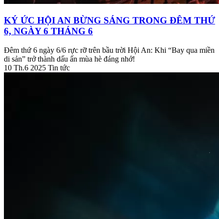
KÝ ỨC HỘI AN BỪNG SÁNG TRONG ĐÊM THỨ
6, NGÀY 6 THÁNG 6
Đêm thứ 6 ngày 6/6 rực rỡ trên bầu trời Hội An: Khi “Bay qua miền
di sản” trở thành dấu ấn mùa hè đáng nhớ!
10 Th.6 2025
Tin tức