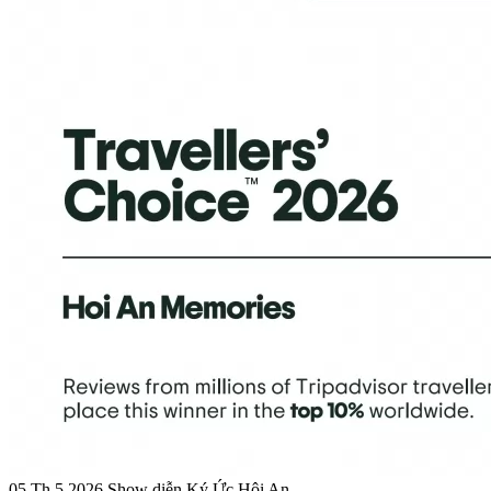
05 Th.5 2026
Show diễn Ký Ức Hội An