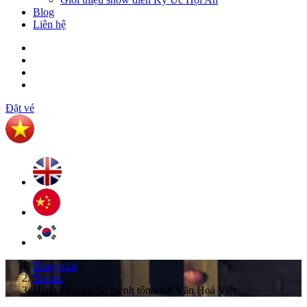
Blog
Liên hệ
Đặt vé
Trang chủ
Tin tức
Hành trình và Sứ mệnh tôn vinh Văn Hoá Việt