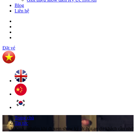
Blog
Liên hệ
Đặt vé
Trang chủ
Tin tức
Kinh nghiệm khi đi xem show ký ức hội an du khách cần nhớ