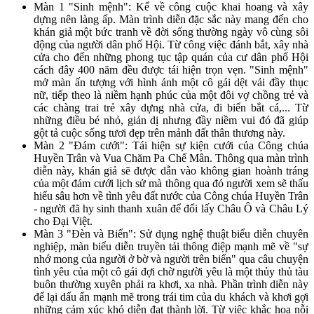
Màn 1 "Sinh mệnh": Kể về công cuộc khai hoang và xây
dựng nên làng ấp. Màn trình diễn đặc sắc này mang đến cho
khán giả một bức tranh về đời sống thường ngày vô cùng sôi
động của người dân phố Hội. Từ công việc đánh bắt, xây nhà
cửa cho đến những phong tục tập quán của cư dân phố Hội
cách đây 400 năm đều được tái hiện trọn vẹn. "Sinh mệnh"
mở màn ấn tượng với hình ảnh một cô gái dệt vải đầy thục
nữ, tiếp theo là niềm hạnh phúc của một đôi vợ chồng trẻ và
các chàng trai trẻ xây dựng nhà cửa, đi biển bắt cá,... Từ
những điều bé nhỏ, giản dị nhưng đầy niềm vui đó đã giúp
gột tả cuộc sống tươi đẹp trên mảnh đất thân thương này.
Màn 2 "Đám cưới": Tái hiện sự kiện cưới của Công chúa
Huyền Trân và Vua Chăm Pa Chế Mân. Thông qua màn trình
diễn này, khán giả sẽ được dẫn vào không gian hoành tráng
của một đám cưới lịch sử mà thông qua đó người xem sẽ thấu
hiểu sâu hơn về tình yêu đất nước của Công chúa Huyền Trân
- người đã hy sinh thanh xuân để đổi lấy Châu Ô và Châu Lý
cho Đại Việt.
Màn 3 "Đèn và Biển": Sử dụng nghệ thuật biểu diễn chuyên
nghiệp, màn biểu diễn truyền tải thông điệp mạnh mẽ về "sự
nhớ mong của người ở bờ và người trên biển" qua câu chuyện
tình yêu của một cô gái đợi chờ người yêu là một thủy thủ tàu
buôn thường xuyên phải ra khơi, xa nhà. Phần trình diễn này
để lại dấu ấn mạnh mẽ trong trái tim của du khách và khơi gợi
những cảm xúc khó diễn đạt thành lời. Từ việc khắc họa nỗi