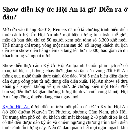
Show diễn Ký ức Hội An là gì? Diễn ra ở
đâu?
Mở cửa vào tháng 3/2018, Reuters đã mô tả chương trình biểu diễn
thực cảnh Ký Ức Hội An như một hiện tượng trên toàn thế giới,
mặc dù ban đầu chỉ có 50 người xem trên tổng số 3.300 ghế ngồi.
Thế nhưng chỉ trong vòng một năm sau đó, số lượng khách du lịch
đến xem show diễn hàng đêm đã tăng lên hơn 1.000, bao gồm cả du
khách trong và ngoài nước.
Show diễn thực cảnh Ký Ức Hội An tựa như cuốn phim lịch sử có
màu, tái hiện lại dòng chảy thời gian vô tận của vùng đất Hội An
thông qua nghệ thuật thực cảnh độc đáo. Với 5 màn biểu diễn được
dàn dựng công phu từ nội dung đến diễn xuất, Hội An show sẽ đưa
khán giả xuyên không về quá khứ, để chứng kiến một Hoài Phố
ban sơ, đến thời kỳ giao thương hưng thịnh và cuối cùng là một Hội
An năng động, duyên dáng của ngày mới.
Ký ức Hội An
được diễn ra trên một phần của Đảo Ký ức Hội An
(số 200 đường Nguyễn Tri Phương, phường Cẩm Nam, phố Hội.
Từ trung tâm phố cổ, du khách chỉ mất khoảng 2 -3 phút đi xe là đã
có thể đến được đảo ký ức và chiêm ngưỡng chương trình biểu diễn
thực cảnh ấn tượng này. Nếu đã dạo quanh hết mọi ngóc ngách khu