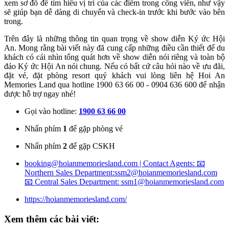
xem sơ đồ để tìm hiểu vị trí của các điểm trong công viên, như vậy
sẽ giúp bạn dễ dàng di chuyển và check-in trước khi bước vào bên
trong.
Trên đây là những thông tin quan trọng về show diễn Ký ức Hội
An. Mong rằng bài viết này đã cung cấp những điều cần thiết để du
khách có cái nhìn tổng quát hơn về show diễn nói riêng và toàn bộ
đảo Ký ức Hội An nói chung. Nếu có bất cứ câu hỏi nào về ưu đãi,
đặt vé, đặt phòng resort quý khách vui lòng liên hệ Hoi An
Memories Land qua hotline 1900 63 66 00 - 0904 636 600 để nhận
được hỗ trợ ngay nhé!
Gọi vào hotline:
1900 63 66 00
Nhấn phím
1
để gặp phòng vé
Nhấn phím
2
để gặp CSKH
booking@hoianmemoriesland.com | Contact Agents: 📧
Northern Sales Department:ssm2@hoianmemoriesland.com
📧 Central Sales Department: ssm1@hoianmemoriesland.com
https://hoianmemoriesland.com/
Xem thêm các bài viết: