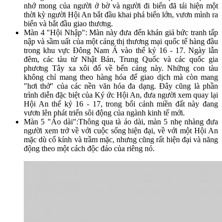
nhớ mong của người ở bờ và người đi biển đã tái hiện một
thời kỳ người Hội An bắt đầu khai phá biển lớn, vươn mình ra
biển và bắt đầu giao thương.
Màn 4 "Hội Nhập": Màn này đưa đến khán giả bức tranh tấp
nập và sầm uất của một cảng thị thương mại quốc tế hàng đầu
trong khu vực Đông Nam Á vào thế kỷ 16 - 17. Ngày lẫn
đêm, các tàu từ Nhật Bản, Trung Quốc và các quốc gia
phương Tây xa xôi đổ về bến cảng này. Những con tàu
không chỉ mang theo hàng hóa để giao dịch mà còn mang
"hơi thở" của các nền văn hóa đa dạng. Đây cũng là phần
trình diễn đặc biệt của Ký ức Hội An, đưa người xem quay lại
Hội An thế kỷ 16 - 17, trong bối cảnh miền đất này đang
vươn lên phát triển sôi động của ngành kinh tế mới.
Màn 5 "Áo dài":Thông qua tà áo dài, màn 5 nhẹ nhàng đưa
người xem trở về với cuộc sống hiện đại, về với một Hội An
mặc dù cổ kính và trầm mặc, nhưng cũng rất hiện đại và năng
động theo một cách độc đáo của riêng nó.