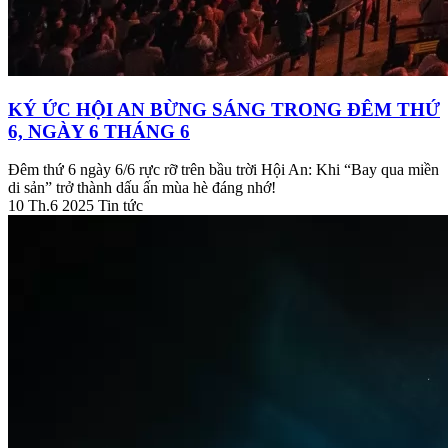
KÝ ỨC HỘI AN BỪNG SÁNG TRONG ĐÊM THỨ
6, NGÀY 6 THÁNG 6
Đêm thứ 6 ngày 6/6 rực rỡ trên bầu trời Hội An: Khi “Bay qua miền
di sản” trở thành dấu ấn mùa hè đáng nhớ!
10 Th.6 2025
Tin tức