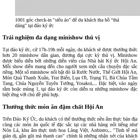
1001 góc check-in "siêu ảo" để du khách tha hồ “thả
dáng" tại đảo ký ức
Trải nghiệm đa dạng minishow thú vị
Tại đảo ký ức, cứ 17h-19h mỗi ngày, du khách sẽ được thưởng thức
hơn 20 minishow dân gian, đương đại cực kỳ thú vị. Minishow
được biểu diễn bởi những diễn viên của Nhà hát Ký ức Hội An.
Mỗi show diễn mang đến cho người xem một câu chuyện đặc sắc
riêng. Một số minishow nổi bật đó là Rước Nước, Thế Giới Hội An,
Món Quà Thanh Xuân, Trai Biển, Lụa Ơi, Trạng Tí, Bà Chúa Tằm
Tang, Chúa Nguyễn Tuyên Tướng, Yosakoi,... Đặc biệt, vào ngày
rằm hoặc mùng 1, tại đảo ký ức còn diễn ra những minishow đặc
biệt ứng với chủ đề phù hợp.
Thưởng thức món ăn đậm chất Hội An
Trên Đảo Ký Ức, du khách có thể thưởng thức nền ẩm thực bản địa
cùng các món ăn quốc tế đặc sắc tại các nhà hàng nổi tiếng như
Nón Lá, khu ẩm thực tinh hoa Làng Việt, Anbistro,.. "Tinh tế mà
giản dị, gần gũi mà thanh cao" chính là những nhận xét của khách