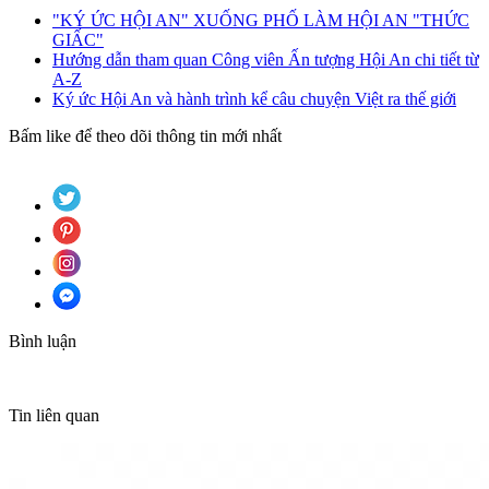
"KÝ ỨC HỘI AN" XUỐNG PHỐ LÀM HỘI AN "THỨC
GIẤC"
Hướng dẫn tham quan Công viên Ấn tượng Hội An chi tiết từ
A-Z
Ký ức Hội An và hành trình kể câu chuyện Việt ra thế giới
Bấm like để theo dõi thông tin mới nhất
Bình luận
Tin liên quan