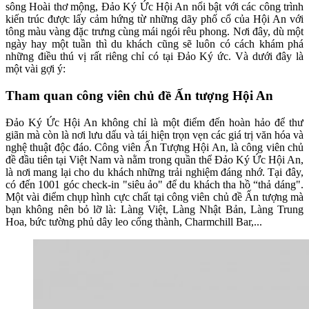
sông Hoài thơ mộng, Đảo Ký Ức Hội An nổi bật với các công trình
kiến trúc được lấy cảm hứng từ những dãy phố cổ của Hội An với
tông màu vàng đặc trưng cùng mái ngói rêu phong. Nơi đây, dù một
ngày hay một tuần thì du khách cũng sẽ luôn có cách khám phá
những điều thú vị rất riêng chỉ có tại Đảo Ký ức. Và dưới đây là
một vài gợi ý:
Tham quan công viên chủ đề Ấn tượng Hội An
Đảo Ký Ức Hội An không chỉ là một điểm đến hoàn hảo để thư
giãn mà còn là nơi lưu dấu và tái hiện trọn vẹn các giá trị văn hóa và
nghệ thuật độc đáo. Công viên Ấn Tượng Hội An, là công viên chủ
đề đầu tiên tại Việt Nam và nằm trong quần thể Đảo Ký Ức Hội An,
là nơi mang lại cho du khách những trải nghiệm đáng nhớ. Tại đây,
có đến 1001 góc check-in "siêu ảo" để du khách tha hồ “thả dáng".
Một vài điểm chụp hình cực chất tại công viên chủ đề Ấn tượng mà
bạn không nên bỏ lỡ là: Làng Việt, Làng Nhật Bản, Làng Trung
Hoa, bức tường phủ dây leo cổng thành, Charmchill Bar,...