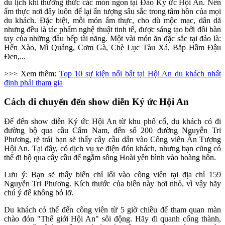
du lịch khi thưởng thức các món ngon tại Đảo Ký ức Hội An. Nền
ẩm thực nơi đây luôn để lại ấn tượng sâu sắc trong tâm hồn của mọi
du khách. Đặc biệt, mỗi món ẩm thực, cho dù mộc mạc, dân dã
nhưng đều là tác phẩm nghệ thuật tinh tế, được sáng tạo bởi đôi bàn
tay của những đầu bếp tài năng. Một vài món ăn đặc sắc tại đảo là:
Hến Xào, Mì Quảng, Cơm Gà, Chè Lục Tàu Xá, Bắp Hầm Đậu
Đen,...
>>> Xem thêm:
Top 10 sự kiện nổi bật tại Hội An du khách nhất
định phải tham gia
Cách di chuyển đến show diễn Ký ức Hội An
Để đến show diễn Ký ức Hội An từ khu phố cổ, du khách có đi
đường bộ qua cầu Cẩm Nam, đến số 200 đường Nguyễn Tri
Phương, rẽ trái bạn sẽ thấy cây cầu dẫn vào Công viên Ấn Tượng
Hội An. Tại đây, có dịch vụ xe điện đón khách, nhưng bạn cũng có
thể đi bộ qua cây cầu để ngắm sông Hoài yên bình vào hoàng hôn.
Lưu ý: Bạn sẽ thấy biển chỉ lối vào công viên tại địa chỉ 159
Nguyễn Tri Phương. Kích thước của biển này hơi nhỏ, vì vậy hãy
chú ý để không bỏ lỡ.
Du khách có thể đến công viên từ 5 giờ chiều để tham quan màn
chào đón "Thế giới Hội An" sôi động. Hãy đi quanh cổng thành,