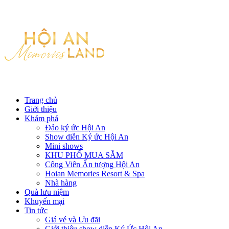
Trang chủ
Giới thiệu
Khám phá
Đảo ký ức Hội An
Show diễn Ký ức Hội An
Mini shows
KHU PHỐ MUA SẮM
Công Viên Ấn tượng Hội An
Hoian Memories Resort & Spa
Nhà hàng
Quà lưu niệm
Khuyến mại
Tin tức
Giá vé và Ưu đãi
Giới thiệu show diễn Ký Ức Hội An