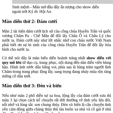
Sinh mệnh - Màn mở đầu đầy ấn tượng cho show diễn
ngoài trời Ký ức Hội An
Màn diễn thứ 2: Đám cưới
Màn 2 tái hiện đám cưới lịch sử của công chúa Huyền Trân và quốc
vương Chăm Pa - Chế Mân để đổi lấy Châu Ô và Châu Lý cho
nước ta. Đám cưới này như lời nhắc nhở con cháu nước Việt Nam
phải biết ơn sự hi sinh của công chúa Huyền Trân để đổi lấy hòa
bình cho nước ta.
Có thể nói đây là màn biểu diễn hoành tráng nhất
show diễn với
quy mô lớn
từ đạo cụ, trang phục, nội dung đến dàn diễn viên hùng
hậu. Hình ảnh rước dâu bằng voi, phía sau là hàng trăm người lính
Chăm trong trang phục lộng lẫy, sang trọng đang nhảy múa rộn ràng
mừng cô dâu mới.
Màn diễn thứ 3: Đèn và biển
Nếu như màn 2 phô diễn sự xa hoa, lộng lẫy của đám cưới xưa thì
màn 3 lại chọn cách kể chuyện rất đời thường về tình yêu lứa đôi,
nỗi nhớ và lòng sắc son chung thủy. Đèn và biển là câu chuyện tình
yêu cảm động giữa chàng thủy thủ tàu buôn xa nhà và cô gái ở nhà