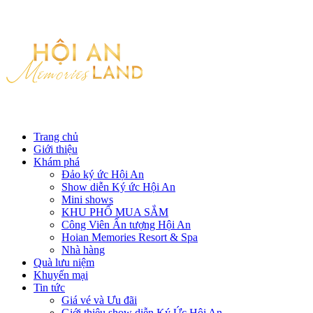
Trang chủ
Giới thiệu
Khám phá
Đảo ký ức Hội An
Show diễn Ký ức Hội An
Mini shows
KHU PHỐ MUA SẮM
Công Viên Ấn tượng Hội An
Hoian Memories Resort & Spa
Nhà hàng
Quà lưu niệm
Khuyến mại
Tin tức
Giá vé và Ưu đãi
Giới thiệu show diễn Ký Ức Hội An