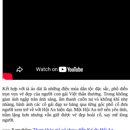
Kết hợp với tà áo dài là những điệu múa dân tộc đặc sắc, phô diễn
trọn vẹn vẻ đẹp của người con gái Việt thân thương. Trong không
gian ánh ngập tràn ánh sáng, âm thanh cuốn tai và không khí nhẹ
nhàng, hình ảnh các cô gái đạp xe băng qua từng góc phố cổ đưa
người xem trở về với Hội An hiện đại. Một Hội An trở nên yên tĩnh,
trầm lặng hơn nhưng vẫn giữ được vẻ đẹp hoài cổ, say mê lòng
người.
>>> Xem thêm:
Tham khảo giá vé show diễn Ký ức Hội An