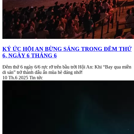
KÝ ỨC HỘI AN BỪNG SÁNG TRONG ĐÊM THỨ
6, NGÀY 6 THÁNG 6
Đêm thứ 6 ngày 6/6 rực rỡ trên bầu trời Hội An: Khi “Bay qua miền
di sản” trở thành dấu ấn mùa hè đáng nhớ!
10 Th.6 2025
Tin tức