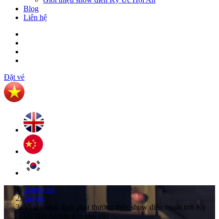
Blog
Liên hệ
Đặt vé
Trang chủ
Tin tức
Vì sao nhất định phải thưởng thức show diễn ngoài trời Ký
Ức Hội An khi đến phố cổ?