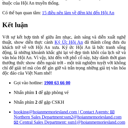
thuộc của Hội An truyền thống.
Có thể bạn quan tâm:
15 điều nên làm về đêm khi đến Hội An
Kết luận
Với sự kết hợp tinh tế giữa âm nhạc, ánh sáng và diễn xuất nghệ
thuật, show diễn thực cảnh
Ký Ức Hội An
đã thành công đưa du
khách trở về với Hội An xưa. Ký ức Hội An là bức tranh sống
động, là những khoảnh khắc ghi lại vẻ đẹp tinh khôi của lịch sử và
văn hóa Hội An. Vì vậy, khi đến với phố cổ này, hãy dành thời gian
thưởng thức show diễn ngoài trời - một trải nghiệm tuyệt vời không
chỉ để giải trí mà còn để gìn giữ và trân trọng những giá trị văn hóa
độc đáo của Việt Nam nhé!
Gọi vào hotline:
1900 63 66 00
Nhấn phím
1
để gặp phòng vé
Nhấn phím
2
để gặp CSKH
booking@hoianmemoriesland.com | Contact Agents: 📧
Northern Sales Department:ssm2@hoianmemoriesland.com
📧 Central Sales Department: ssm1@hoianmemoriesland.com