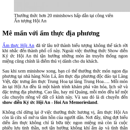
Thưởng thức hơn 20 minishows hấp dẫn tại công viên
Ấn tượng Hội An
Mê mẩn với ẩm thực địa phương
Ẩm thực Hội An
đã từ lâu trở thành biểu tượng không thể tách rời
khi nhắc đến thành phố cổ này. Ngoài việc thưởng thức Show diễn
Ký ức Hội An thì tận hưởng những món ăn truyền thống ngon
miệng cũng chính là điểm thú vị dành cho du khách.
Sau khi xem minishow xong, bạn có thể thưởng thức món ngon địa
phương tại nhà hàng Nón Lá, ẩm thực địa phương độc đáo tại Làng
Việt, đặc trưng ẩm thực Trung Hoa tại làng Trung Hoa…. Mỗi món
ăn tại Hội An đều là một hành trình khám phá văn hóa, lịch sử và
đặc trưng địa phương. Cao lầu, hay mì Quảng, mỗi món đều kể một
câu chuyện riêng về đất cổ kính này. Và sau đó là di chuyển đến
show diễn Ký ức Hội An - Hoi An Memoriesland
.
Không chỉ dừng lại ở việc thưởng thức hương vị, ẩm thực Hội An
còn là cửa sổ mở ra tâm hồn của người dân. Nơi đây, từng đợt biểu
diễn ẩm thực không chỉ là bữa tiệc ngon miệng mà còn là cuộc
phiêu lưu tinh thần, nơi tận hưởng không khí ấm áp và tình thân