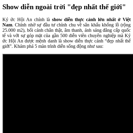
Show diễn ngoài trời "đẹp nhất thế giới"
Ký ức Hội An chính là
show diễn thực cảnh lớn nhất ở Việt
Nam
. Chính nhờ sự đầu tư chỉnh chu về sân khấu khổng lồ (rộng
25.000 m2), bối cảnh chân thật, âm thanh, ánh sáng đẳng cấp quốc
tế và với sự góp mặt của gần 500 diễn viên chuyên nghiệp mà Ký
ức Hội An được mệnh danh là show diễn thực cảnh “đẹp nhất thế
giới”. Khám phá 5 màn trình diễn sống động như sau: