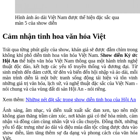
Hình ảnh áo dài Việt Nam được thể hiện đặc sắc qua
màn 5 của show diễn
Cảm nhận tinh hoa văn hóa Việt
Trải qua từng phút giây của show, khán giả sẽ được đắm chìm trong
không khí phô diễn tinh hoa văn hóa Việt Nam.
Show diễn Ký ức
Hội An
thể hiện văn hóa Việt Nam thông qua một hành trình nghệ
thuật độc đáo, kết hợp các yếu tố truyền thống và đương đại. Từ
sinh mệnh đến đám cưới, từ đèn và biển đến hội nhập và áo dài, mỗi
màn trình diễn là một bức tranh sống động tái hiện và tôn vinh
những giá trị văn hóa, lịch sử, và nghệ thuật đặc sắc của Việt Nam -
nói chung và của vùng đất di sản Hội An - nói riêng.
Xem thêm:
Những nét đặt sắc trong show diễn tinh hoa của Hội An
Ánh sáng, âm nhạc, và diễn xuất xuất sắc đan xen, tạo nên một
không gian thăng trầm cảm xúc, nơi khán giả có thể hòa mình, cảm
nhận và đồng cảm cùng nhân vật và câu chuyện. Đồng thời, những
yếu tố đặc trưng như áo dài và điệu múa dân tộc cũng được đưa vào
show diễn, làm tăng thêm sự đa dạng và phong cách của văn hóa
Việt.