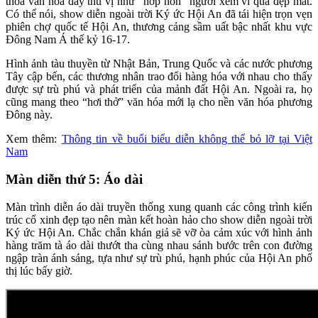
thoa văn hóa đầy thú vị như “hớp hồn” người xem vì quá đẹp mắt.
Có thể nói, show diễn ngoài trời Ký ức Hội An đã tái hiện trọn vẹn
phiên chợ quốc tế Hội An, thương cảng sầm uất bậc nhất khu vực
Đông Nam Á thế kỷ 16-17.
Hình ảnh tàu thuyền từ Nhật Bản, Trung Quốc và các nước phương
Tây cập bến, các thương nhân trao đổi hàng hóa với nhau cho thấy
được sự trù phú và phát triển của mảnh đất Hội An. Ngoài ra, họ
cũng mang theo “hơi thở” văn hóa mới lạ cho nền văn hóa phương
Đông này.
Xem thêm:
Thông tin về buổi biểu diễn không thể bỏ lỡ tại Việt
Nam
Màn diễn thứ 5: Áo dài
Màn trình diễn áo dài truyền thống xung quanh các công trình kiến
trúc cổ xinh đẹp tạo nên màn kết hoàn hảo cho show diễn ngoài trời
Ký ức Hội An. Chắc chắn khán giả sẽ vỡ òa cảm xúc với hình ảnh
hàng trăm tà áo dài thướt tha cùng nhau sánh bước trên con đường
ngập tràn ánh sáng, tựa như sự trù phú, hạnh phúc của Hội An phố
thị lúc bấy giờ.