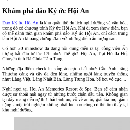
Khám phá đảo Ký ức Hội An
Đảo Ký ức Hội An
là khu quần thể du lịch nghỉ dưỡng và văn hóa,
trong đó có chương trình Ký ức Hội An. Khi đi xem show diễn, bạn
có thể dành thời gian khám phá đảo Ký ức Hội An, chỉ cách trung
tâm Hội An khoảng chừng 2km với những điểm ấn tượng sau:
Có hơn 20 minishow đa dạng nội dung diễn ra tại công viên Ấn
tượng bắt đầu từ lúc 17h như: Thế giới Hội An, Trại Hò đả Hổ,
Chuyện tình Bà Chúa Tằm Tang,...
Những địa điểm check in sống ảo cực chất như: Cầu Ánh trăng
Thương cảng và cây đa đèn lồng, những ngôi làng truyền thống
như: Làng Việt, Làng Nhật Bản, Làng Trung Hoa, bể bơi vô cực,...
Nghỉ ngơi tại Hoi An Memories Resort & Spa. Bạn sẽ cảm nhận
được sự thoải mái ngay từ những bước chân đầu tiên. Không gian
tại đây mang đến sự thư thái bình an, vỗ về an ủi, giải tỏa mọi gánh
nặng - một trải nghiệm không phải lúc nào cũng có thể tìm thấy tại
khu nghỉ dưỡng.