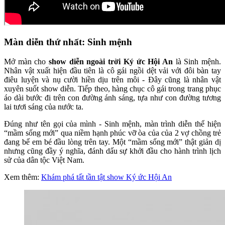
Màn diễn thứ nhất: Sinh mệnh
Mở màn cho
show diễn ngoài trời Ký ức Hội An
là Sinh mệnh.
Nhân vật xuất hiện đầu tiên là cô gái ngồi dệt vải với đôi bàn tay
điêu luyện và nụ cười hiền dịu trên môi - Đây cũng là nhân vật
xuyên suốt show diễn. Tiếp theo, hàng chục cô gái trong trang phục
áo dài bước đi trên con đường ánh sáng, tựa như con đường tương
lai tươi sáng của nước ta.
Đúng như tên gọi của mình - Sinh mệnh, màn trình diễn thể hiện
“mầm sống mới” qua niềm hạnh phúc vỡ òa của của 2 vợ chồng trẻ
đang bế em bé đầu lòng trên tay. Một “mầm sống mới” thật giản dị
nhưng cũng đầy ý nghĩa, đánh dấu sự khởi đầu cho hành trình lịch
sử của dân tộc Việt Nam.
Xem thêm:
Khám phá tất tần tật show Ký ức Hội An