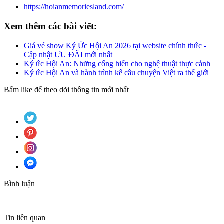
https://hoianmemoriesland.com/
Xem thêm các bài viết:
Giá vé show Ký Ức Hội An 2026 tại website chính thức -
Cập nhật ƯU ĐÃI mới nhất
Ký ức Hội An: Những cống hiến cho nghệ thuật thực cảnh
Ký ức Hội An và hành trình kể câu chuyện Việt ra thế giới
Bấm like để theo dõi thông tin mới nhất
Bình luận
Tin liên quan