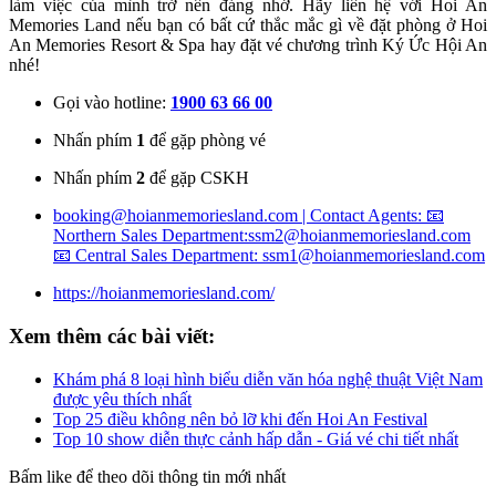
làm việc của mình trở nên đáng nhớ. Hãy liên hệ với Hoi An
Memories Land nếu bạn có bất cứ thắc mắc gì về đặt phòng ở Hoi
An Memories Resort & Spa hay đặt vé chương trình Ký Ức Hội An
nhé!
Gọi vào hotline:
1900 63 66 00
Nhấn phím
1
để gặp phòng vé
Nhấn phím
2
để gặp CSKH
booking@hoianmemoriesland.com | Contact Agents: 📧
Northern Sales Department:ssm2@hoianmemoriesland.com
📧 Central Sales Department: ssm1@hoianmemoriesland.com
https://hoianmemoriesland.com/
Xem thêm các bài viết:
Khám phá 8 loại hình biểu diễn văn hóa nghệ thuật Việt Nam
được yêu thích nhất
Top 25 điều không nên bỏ lỡ khi đến Hoi An Festival
Top 10 show diễn thực cảnh hấp dẫn - Giá vé chi tiết nhất
Bấm like để theo dõi thông tin mới nhất