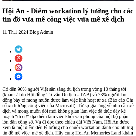
Hội An - Điểm workation lý tưởng cho các
tín đồ vừa mê công việc vừa mê xê dịch
11 Th.1 2024
Blog
Admin
Có đến 90% người Việt sẵn sàng du lịch trong vòng 10 tháng tới
(khảo sát do Hội đồng Tư vấn Du lịch - TAB) và 73% người lao
động bày tỏ mong muốn được làm việc linh hoạt từ xa (Báo cáo Chỉ
số xu hướng công việc của Microsoft). Từ sự gia tăng về nhu cầu xê
dịch và mong muốn đổi mới không gian làm việc đã thúc đẩy kế
hoạch “di cư" địa điểm làm việc khỏi văn phòng của một bộ phận
lớn dân công sở. Và đi dọc theo chiều dài Việt Nam, Hội An được
xem là một điểm đến lý tưởng cho chuỗi workation dành cho những
tín đồ mê việc, mê xê dịch. Hãy cùng Hoi An Memories Land khám