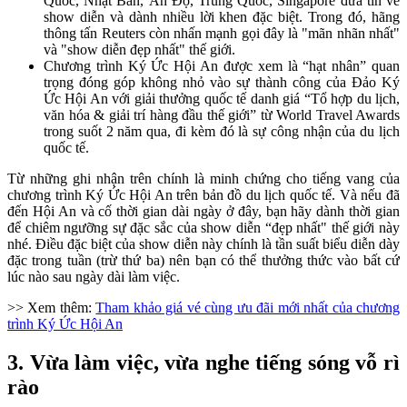
Quốc, Nhật Bản, Ấn Độ, Trung Quốc, Singapore đưa tin về
show diễn và dành nhiều lời khen đặc biệt. Trong đó, hãng
thông tấn Reuters còn nhấn mạnh gọi đây là "mãn nhãn nhất"
và "show diễn đẹp nhất" thế giới.
Chương trình Ký Ức Hội An được xem là “hạt nhân” quan
trọng đóng góp không nhỏ vào sự thành công của Đảo Ký
Ức Hội An với giải thưởng quốc tế danh giá “Tổ hợp du lịch,
văn hóa & giải trí hàng đầu thế giới” từ World Travel Awards
trong suốt 2 năm qua, đi kèm đó là sự công nhận của du lịch
quốc tế.
Từ những ghi nhận trên chính là minh chứng cho tiếng vang của
chương trình Ký Ức Hội An trên bản đồ du lịch quốc tế. Và nếu đã
đến Hội An và cố thời gian dài ngày ở đây, bạn hãy dành thời gian
để chiêm ngưỡng sự đặc sắc của show diễn “đẹp nhất" thế giới này
nhé. Điều đặc biệt của show diễn này chính là tần suất biểu diễn dày
đặc trong tuần (trừ thứ ba) nên bạn có thể thưởng thức vào bất cứ
lúc nào sau ngày dài làm việc.
>> Xem thêm:
Tham khảo giá vé cùng ưu đãi mới nhất của chương
trình Ký Ức Hội An
3. Vừa làm việc, vừa nghe tiếng sóng vỗ rì
rào