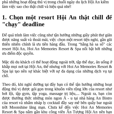
phá những hoạt động thú vị trong chuỗi ngày du lịch Hội An kiêm
làm việc sao cho thật chill và hiệu quả nhé!
1. Chọn một resort Hội An thật chill để
"chạy" deadline
Để quá trình làm việc cũng như tận hưởng những giây phút thư giãn
được năng suất và thoải mái, việc chọn một resort tiện nghi, gần gũi
thiên nhiên chính là ưu tiên hàng đầu. Trong “hằng hà sa số" các
resort Hội An, Hoi An Memories Resort & Spa nổi bật bởi những
ưu điểm độc quyền.
Mặc dù du khách có thể hoạt động ngoài trời, tập thể dục, ăn uống ở
khắp mọi nơi tại Hội An, thế nhưng với Hoi An Memories Resort &
Spa lại tạo nên sự khác biệt với sự đa dạng của những dịch vụ tại
chỗ.
Theo đó, khi nghỉ dưỡng tại đây bạn có thể tận hưởng những hoạt
động thú vị được gói gọn trong khuôn viên rộng lớn của resort như
bơi lội, tập gym, tập yoga, massage trị liệu,... Ngoài ra, bạn còn
được thưởng thức những món ngon Á - u tại nhà hàng An Bistro
của resort và nhấm nháp ly cocktail đầy say mê bên quầy bar ngoài
trời Moonshine lãng mạn. Chưa kể đến việc Hoi An Memories
Resort & Spa nằm gần khu công viên Ấn Tượng Hội An nên bạn