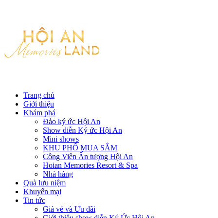
Trang chủ
Giới thiệu
Khám phá
Đảo ký ức Hội An
Show diễn Ký ức Hội An
Mini shows
KHU PHỐ MUA SẮM
Công Viên Ấn tượng Hội An
Hoian Memories Resort & Spa
Nhà hàng
Quà lưu niệm
Khuyến mại
Tin tức
Giá vé và Ưu đãi
Giới thiệu show diễn Ký Ức Hội An