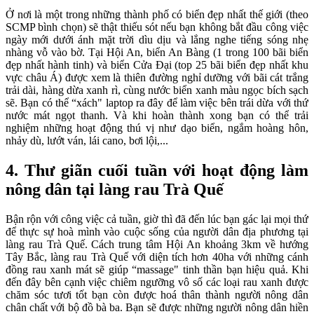
Ở nơi là một trong những thành phố có biển đẹp nhất thế giới (theo
SCMP bình chọn) sẽ thật thiếu sót nếu bạn không bắt đầu công việc
ngày mới dưới ánh mặt trời dìu dịu và lắng nghe tiếng sóng nhẹ
nhàng vỗ vào bờ. Tại Hội An, biển An Bàng (1 trong 100 bãi biển
đẹp nhất hành tinh) và biển Cửa Đại (top 25 bãi biển đẹp nhất khu
vực châu Á) được xem là thiên đường nghỉ dưỡng với bãi cát trắng
trải dài, hàng dừa xanh rì, cùng nước biển xanh màu ngọc bích sạch
sẽ. Bạn có thể “xách" laptop ra đây để làm việc bên trái dừa với thứ
nước mát ngọt thanh. Và khi hoàn thành xong bạn có thể trải
nghiệm những hoạt động thú vị như dạo biển, ngắm hoàng hôn,
nhảy dù, lướt ván, lái cano, bơi lội,...
4. Thư giãn cuối tuần với hoạt động làm
nông dân tại làng rau Trà Quế
Bận rộn với công việc cả tuần, giờ thì đã đến lúc bạn gác lại mọi thứ
để thực sự hoà mình vào cuộc sống của người dân địa phương tại
làng rau Trà Quế. Cách trung tâm Hội An khoảng 3km về hướng
Tây Bắc, làng rau Trà Quế với diện tích hơn 40ha với những cánh
đồng rau xanh mát sẽ giúp “massage" tinh thần bạn hiệu quả. Khi
đến đây bên cạnh việc chiêm ngưỡng vô số các loại rau xanh được
chăm sóc tươi tốt bạn còn được hoá thân thành người nông dân
chân chất với bộ đồ bà ba. Bạn sẽ được những người nông dân hiền