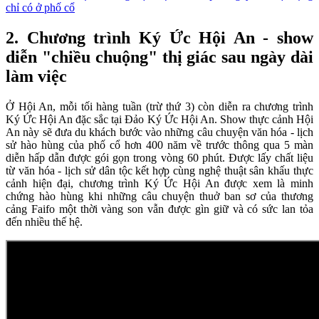
chỉ có ở phố cổ
2. Chương trình Ký Ức Hội An - show
diễn "chiều chuộng" thị giác sau ngày dài
làm việc
Ở Hội An, mỗi tối hàng tuần (trừ thứ 3) còn diễn ra chương trình
Ký Ức Hội An đặc sắc tại Đảo Ký Ức Hội An. Show thực cảnh Hội
An này sẽ đưa du khách bước vào những câu chuyện văn hóa - lịch
sử hào hùng của phố cổ hơn 400 năm về trước thông qua 5 màn
diễn hấp dẫn được gói gọn trong vòng 60 phút. Được lấy chất liệu
từ văn hóa - lịch sử dân tộc kết hợp cùng nghệ thuật sân khấu thực
cảnh hiện đại, chương trình Ký Ức Hội An được xem là minh
chứng hào hùng khi những câu chuyện thuở ban sơ của thương
cảng Faifo một thời vàng son vẫn được gìn giữ và có sức lan tỏa
đến nhiều thế hệ.