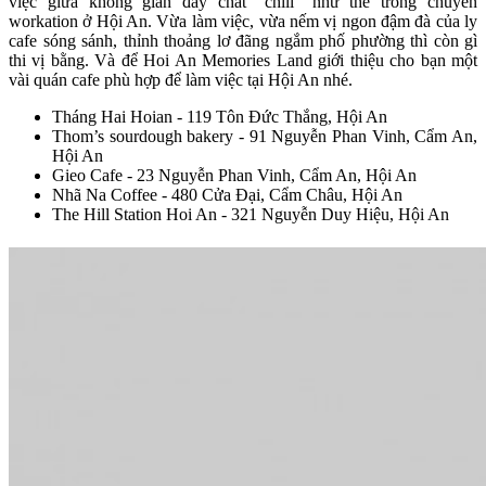
việc giữa không gian đầy chất “chill" như thế trong chuyến
workation ở Hội An. Vừa làm việc, vừa nếm vị ngon đậm đà của ly
cafe sóng sánh, thỉnh thoảng lơ đãng ngắm phố phường thì còn gì
thi vị bằng. Và để Hoi An Memories Land giới thiệu cho bạn một
vài quán cafe phù hợp để làm việc tại Hội An nhé.
Tháng Hai Hoian - 119 Tôn Đức Thắng, Hội An
Thom’s sourdough bakery - 91 Nguyễn Phan Vinh, Cẩm An,
Hội An
Gieo Cafe - 23 Nguyễn Phan Vinh, Cẩm An, Hội An
Nhã Na Coffee - 480 Cửa Đại, Cẩm Châu, Hội An
The Hill Station Hoi An - 321 Nguyễn Duy Hiệu, Hội An