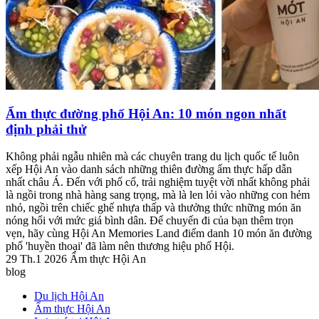
Ẩm thực đường phố Hội An: 10 món ngon nhất
định phải thử
Không phải ngẫu nhiên mà các chuyên trang du lịch quốc tế luôn
xếp Hội An vào danh sách những thiên đường ẩm thực hấp dẫn
nhất châu Á. Đến với phố cổ, trải nghiệm tuyệt vời nhất không phải
là ngồi trong nhà hàng sang trọng, mà là len lỏi vào những con hẻm
nhỏ, ngồi trên chiếc ghế nhựa thấp và thưởng thức những món ăn
nóng hổi với mức giá bình dân. Để chuyến đi của bạn thêm trọn
vẹn, hãy cùng Hội An Memories Land điểm danh 10 món ăn đường
phố 'huyền thoại' đã làm nên thương hiệu phố Hội.
29 Th.1 2026
Ẩm thực Hội An
blog
Du lịch Hội An
Ẩm thực Hội An