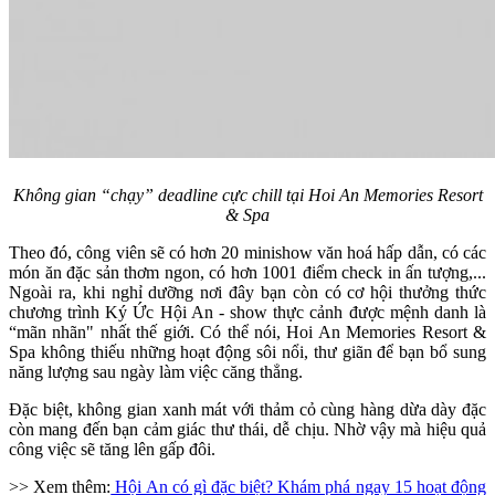
Không gian “chạy” deadline cực chill tại Hoi An Memories Resort
& Spa
Theo đó, công viên sẽ có hơn 20 minishow văn hoá hấp dẫn, có các
món ăn đặc sản thơm ngon, có hơn 1001 điểm check in ấn tượng,...
Ngoài ra, khi nghỉ dưỡng nơi đây bạn còn có cơ hội thưởng thức
chương trình Ký Ức Hội An - show thực cảnh được mệnh danh là
“mãn nhãn" nhất thế giới. Có thể nói, Hoi An Memories Resort &
Spa không thiếu những hoạt động sôi nổi, thư giãn để bạn bổ sung
năng lượng sau ngày làm việc căng thẳng.
Đặc biệt, không gian xanh mát với thảm cỏ cùng hàng dừa dày đặc
còn mang đến bạn cảm giác thư thái, dễ chịu. Nhờ vậy mà hiệu quả
công việc sẽ tăng lên gấp đôi.
>> Xem thêm:
Hội An có gì đặc biệt? Khám phá ngay 15 hoạt động