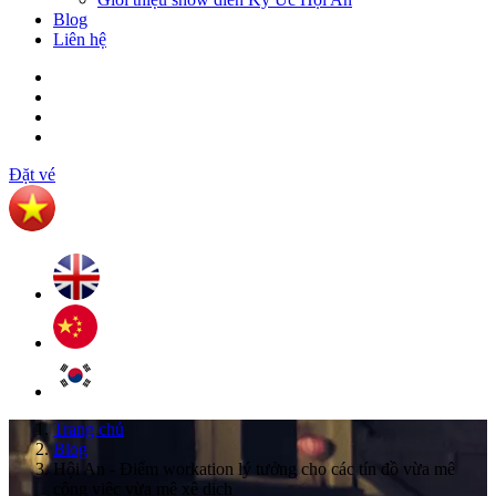
Blog
Liên hệ
Đặt vé
Trang chủ
Blog
Hội An - Điểm workation lý tưởng cho các tín đồ vừa mê
công việc vừa mê xê dịch