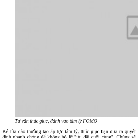
Tư vấn thúc giục, đánh vào tâm lý FOMO
Kẻ lừa đảo thường tạo áp lực tâm lý, thúc giục bạn đưa ra quyết
định nhanh chóng để không bỏ lỡ "ưu đãi cuối cùng". Chúng sẽ