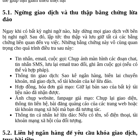
thể giúp bạn giảm thiểu thiệt hại
5.1. Ngừng giao dịch và thu thập bằng chứng lừa
đảo
Ngay khi có bất kỳ nghi ngờ nào, hãy dừng mọi giao dịch với bên
bị nghi ngờ. Sau đó, lập tức thu thập và lưu giữ tất cả các bằng
chứng liên quan đến vụ việc. Những bằng chứng này vô cùng quan
trọng cho quá trình điều tra sau này:
Tin nhắn, email, cuộc gọi: Chụp ảnh màn hình các đoạn chat,
tin nhắn SMS, lưu lại email trao đổi, ghi âm cuộc gọi (nếu có
thể và hợp pháp).
Thông tin giao dịch: Sao kê ngân hàng, biên lai chuyển
khoản, mã giao dịch, số tài khoản của kẻ lừa đảo.
Hợp đồng, hóa đơn giả mạo: Giữ lại bản sao của bất kỳ tài
liệu nào đã nhận được.
Ảnh chụp website, fanpage giả mạo: Chụp lại giao diện,
thông tin liên hệ, bài đăng quảng cáo của các trang web hoặc
tài khoản mạng xã hội mà bạn đã tương tác.
Thông tin cá nhân kẻ lừa đảo: Nếu có tên, số điện thoại, tài
khoản mạng xã hội của đối tượng.
5.2. Liên hệ ngân hàng để yêu cầu khóa giao dịch,
truy hồi tiền