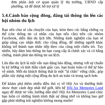
đơn phản ánh cơ quan quản lý thị trường, UBND cấp
phường, xã để được hỗ trợ xử lý
5.4.Cảnh báo cộng đồng, đăng tải thông tin lên các
hội nhóm du lịch
Bạn nên chia sẻ câu chuyện của bạn, kèm theo các bằng chứng cụ
thể (che thông tin cá nhân của bạn nếu cần) trên các nhóm
Facebook, diễn đàn du lịch lớn. Những kinh nghiệm của bạn sẽ
giúp nâng cao nhận thức cho cộng đồng, để những người khác
không trở thành nạn nhân tiếp theo của cùng một chiêu trò. Tuy
nhiên, hãy đảm bảo thông tin bạn cung cấp là chính xác và có bằng
chứng, tránh phát tán thông tin sai lệch.
Lừa đảo du lịch là một vấn nạn đáng báo động, nhưng với sự chuẩn
bị kỹ lưỡng và tinh thần cảnh giác cao, bạn hoàn toàn có thể tự bảo
vệ mình. Mỗi du khách thông thái là một "lá chắn" vững chắc, góp
phần xây dựng một cộng đồng du lịch an toàn và trong sạch hơn.
Để khám phá thêm nhiều điều thú vị về Hội An và thưởng thức
show thực cảnh đẹp nhất thế giới, liên hệ
Hội An Memories Land
ngay để được tư vấn, hướng dẫn nhé! Hội An Memories Land chúc
bạn luôn có những hành trình thật sự đáng nhớ và không bao giờ
gặp phải những trải nghiệm không mong muốn!