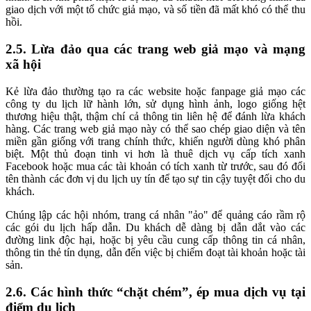
giao dịch với một tổ chức giả mạo, và số tiền đã mất khó có thể thu
hồi.
2.5. Lừa đảo qua các trang web giả mạo và mạng
xã hội
Kẻ lừa đảo thường tạo ra các website hoặc fanpage giả mạo các
công ty du lịch lữ hành lớn, sử dụng hình ảnh, logo giống hệt
thương hiệu thật, thậm chí cả thông tin liên hệ để đánh lừa khách
hàng. Các trang web giả mạo này có thể sao chép giao diện và tên
miền gần giống với trang chính thức, khiến người dùng khó phân
biệt. Một thủ đoạn tinh vi hơn là thuê dịch vụ cấp tích xanh
Facebook hoặc mua các tài khoản có tích xanh từ trước, sau đó đổi
tên thành các đơn vị du lịch uy tín để tạo sự tin cậy tuyệt đối cho du
khách.
Chúng lập các hội nhóm, trang cá nhân "ảo" để quảng cáo rầm rộ
các gói du lịch hấp dẫn. Du khách dễ dàng bị dẫn dắt vào các
đường link độc hại, hoặc bị yêu cầu cung cấp thông tin cá nhân,
thông tin thẻ tín dụng, dẫn đến việc bị chiếm đoạt tài khoản hoặc tài
sản.
2.6. Các hình thức “chặt chém”, ép mua dịch vụ tại
điểm du lịch