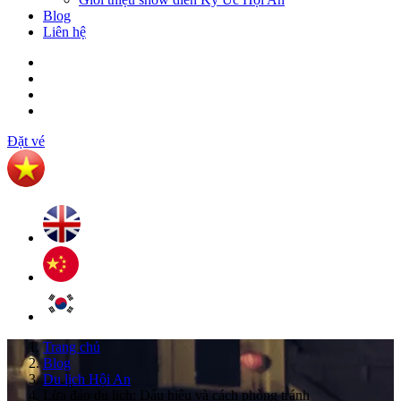
Blog
Liên hệ
Đặt vé
Trang chủ
Blog
Du lịch Hội An
Lừa đảo du lịch: Dấu hiệu và cách phòng tránh