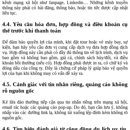
kênh mạng xã hội như fanpage, Linkedin… Những kênh truyền
thông này phải có bài đăng, thông báo, hoặc tin tức được cập nhật
liên tục.
4.4. Yêu cầu hóa đơn, hợp đồng và điều khoản cụ
thể trước khi thanh toán
Để đảm bảo quyền lợi của mình, khi đặt tour hoặc vé máy bay, sự
kiện, bạn hãy yêu cầu đơn vị cung cấp dịch vụ đưa hợp đồng dịch
vụ. Hợp đồng này cần phải có đầy đủ thông tin về lịch trình, dịch vụ
bao gồm và không bao gồm, giá cả, chính sách hủy/đổi, và điều
khoản bồi thường (nếu có). Hợp đồng phải được in ra, có chữ ký và
đóng dấu của công ty. Đây là chứng cứ pháp lý giúp bảo vệ quyền
lợi của bạn khi không may có vấn đề xảy ra.
4.5. Cảnh giác với tin nhắn riêng, quảng cáo không
rõ nguồn gốc
Kẻ lừa đảo thường tiếp cận qua tin nhắn riêng trên mạng xã hội,
email rác hoặc các quảng cáo pop-up. Do đó, bạn cần lưu ý, không
nhấp vào các đường link lạ, không tải xuống tệp đính kèm không rõ
nguồn gốc.
4.6. Tìm hiểu đánh giá từ cộng đồng du lịch uy tín,