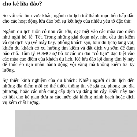
cho kẻ lừa đảo?
So với các lĩnh vực khác, ngành du lịch trở thành mục tiêu hấp dẫn
cho các hoạt động lừa đảo bởi sự kết hợp của nhiều yếu tố đặc thù:
Ngành du lịch luôn có nhu cầu lớn, đặc biệt vào các mùa cao điểm
như nghỉ hè, lễ, Tết. Trong những giai đoạn này, nhu cầu tìm kiếm
và đặt dịch vụ (vé máy bay, phòng khách sạn, tour du lịch) tăng vọt,
khiến du khách có xu hướng tìm kiếm và đặt dịch vụ sớm để đảm
bảo chỗ. Tâm lý FOMO sợ bỏ lỡ các ưu đãi "có hạn" đặc biệt vào
các mùa cao điểm của khách du lịch. Kẻ lừa đảo lợi dụng tâm lý này
để thúc ép nạn nhân hành động vội vàng mà không kiểm tra kỹ
lưỡng.
Sự thiếu kinh nghiệm của du khách: Nhiều người đi du lịch đến
những địa điểm mới có thể thiếu thông tin về giá cả, phong tục địa
phương, hoặc các nhà cung cấp dịch vụ đáng tin cậy. Điều này tạo
cơ hội cho kẻ gian đưa ra các mức giá không minh bạch hoặc dịch
vụ kém chất lượng.