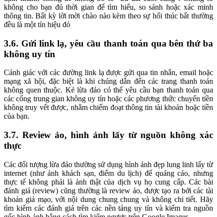
không cho bạn đủ thời gian để tìm hiểu, so sánh hoặc xác minh
thông tin. Bất kỳ lời mời chào nào kèm theo sự hối thúc bất thường
đều là một tín hiệu đỏ
3.6. Gửi link lạ, yêu cầu thanh toán qua bên thứ ba
không uy tín
Cảnh giác với các đường link lạ được gửi qua tin nhắn, email hoặc
mạng xã hội, đặc biệt là khi chúng dẫn đến các trang thanh toán
không quen thuộc. Kẻ lừa đảo có thể yêu cầu bạn thanh toán qua
các cổng trung gian không uy tín hoặc các phương thức chuyển tiền
không truy vết được, nhằm chiếm đoạt thông tin tài khoản hoặc tiền
của bạn.
3.7. Review ảo, hình ảnh lấy từ nguồn không xác
thực
Các đối tượng lừa đảo thường sử dụng hình ảnh đẹp lung linh lấy từ
internet (như ảnh khách sạn, điểm du lịch) để quảng cáo, nhưng
thực tế không phải là ảnh thật của dịch vụ họ cung cấp. Các bài
đánh giá (review) cũng thường là review ảo, được tạo ra bởi các tài
khoản giả mạo, với nội dung chung chung và không chi tiết. Hãy
tìm kiếm các đánh giá trên các nền tảng uy tín và kiểm tra nguồn
gốc hình ảnh bằng cách tìm kiếm ngược trên Google Images.