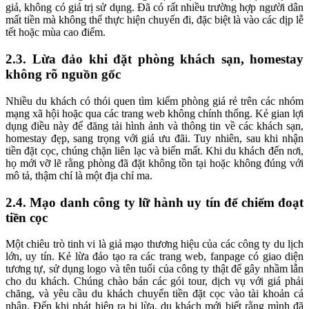
giả, không có giá trị sử dụng. Đã có rất nhiều trường hợp người dân
mất tiền mà không thể thực hiện chuyến đi, đặc biệt là vào các dịp lễ
tết hoặc mùa cao điểm.
2.3. Lừa đảo khi đặt phòng khách sạn, homestay
không rõ nguồn gốc
Nhiều du khách có thói quen tìm kiếm phòng giá rẻ trên các nhóm
mạng xã hội hoặc qua các trang web không chính thống. Kẻ gian lợi
dụng điều này để đăng tải hình ảnh và thông tin về các khách sạn,
homestay đẹp, sang trọng với giá ưu đãi. Tuy nhiên, sau khi nhận
tiền đặt cọc, chúng chặn liên lạc và biến mất. Khi du khách đến nơi,
họ mới vỡ lẽ rằng phòng đã đặt không tồn tại hoặc không đúng với
mô tả, thậm chí là một địa chỉ ma.
2.4. Mạo danh công ty lữ hành uy tín để chiếm đoạt
tiền cọc
Một chiêu trò tinh vi là giả mạo thương hiệu của các công ty du lịch
lớn, uy tín. Kẻ lừa đảo tạo ra các trang web, fanpage có giao diện
tương tự, sử dụng logo và tên tuổi của công ty thật để gây nhầm lẫn
cho du khách. Chúng chào bán các gói tour, dịch vụ với giá phải
chăng, và yêu cầu du khách chuyển tiền đặt cọc vào tài khoản cá
nhân. Đến khi phát hiện ra bị lừa, du khách mới biết rằng mình đã