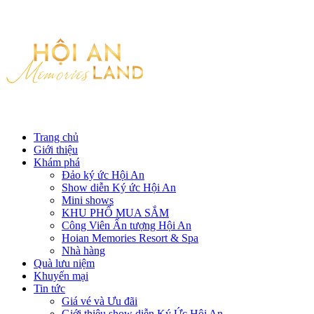
Trang chủ
Giới thiệu
Khám phá
Đảo ký ức Hội An
Show diễn Ký ức Hội An
Mini shows
KHU PHỐ MUA SẮM
Công Viên Ấn tượng Hội An
Hoian Memories Resort & Spa
Nhà hàng
Quà lưu niệm
Khuyến mại
Tin tức
Giá vé và Ưu đãi
Giới thiệu show diễn Ký Ức Hội An