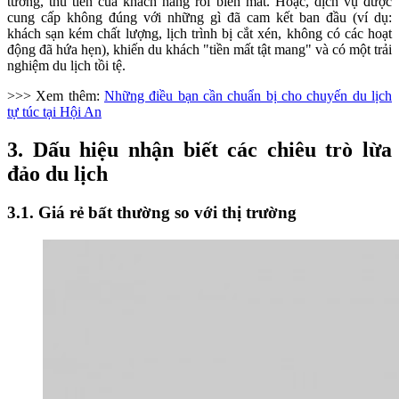
tưởng, thu tiền của khách hàng rồi biến mất. Hoặc, dịch vụ được
cung cấp không đúng với những gì đã cam kết ban đầu (ví dụ:
khách sạn kém chất lượng, lịch trình bị cắt xén, không có các hoạt
động đã hứa hẹn), khiến du khách "tiền mất tật mang" và có một trải
nghiệm du lịch tồi tệ.
>>> Xem thêm:
Những điều bạn cần chuẩn bị cho chuyến du lịch
tự túc tại Hội An
3. Dấu hiệu nhận biết các chiêu trò lừa
đảo du lịch
3.1. Giá rẻ bất thường so với thị trường