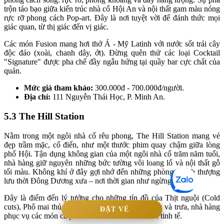
trộn táo bạo giữa kiến trúc nhà cổ Hội An và nội thất gam màu nóng
rực rỡ phong cách Pop-art. Đây là nơi tuyệt vời để đánh thức mọi
giác quan, từ thị giác đến vị giác.
Các món Fusion mang hơi thở Á - Mỹ Latinh với nước sốt trái cây
độc đáo (xoài, chanh dây, ớt). Đừng quên thử các loại Cocktail
"Signature" được pha chế đầy ngẫu hứng tại quầy bar cực chất của
quán.
Mức giá tham khảo:
300.000đ - 700.000đ/người.
Địa chỉ:
111 Nguyễn Thái Học, P. Minh An.
5.3 The Hill Station
Nằm trong một ngôi nhà cổ rêu phong, The Hill Station mang vẻ
đẹp trầm mặc, cổ điển, như một thước phim quay chậm giữa lòng
phố Hội. Tận dụng không gian của một ngôi nhà cổ trăm năm tuổi,
nhà hàng giữ nguyên những bức tường vôi loang lổ và nội thất gỗ
tối màu. Không khí ở đây gợi nhớ đến những phòng khách thượng
lưu thời Đông Dương xưa – nơi thời gian như ngừng trôi.
Đây là điểm đến lý tưởng cho những tín đồ của Thịt nguội (Cold
cuts), Phô mai thủ công và Rượu vang. Buổi sáng và trưa, nhà hàng
ĐẶT VÉ
phục vụ các món cà phê và điểm tâm kiểu Âu rất tinh tế.