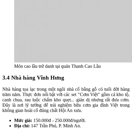
Món cao lầu trứ danh tại quán Thanh Cao Lầu
3.4 Nhà hàng Vĩnh Hưng
Nhà hàng tọa lạc trong một ngôi nhà cổ bằng gỗ có tuổi đời hàng
trăm năm. Thực đơn nổi bật với các set "Cơm Việt" gồm cá kho tộ,
canh chua, rau luộc chấm kho quẹt... giản dị nhưng rất đưa cơm.
Đây là nơi lý tưởng để trải nghiệm bữa cơm gia đình Việt trong
không gian hoài cổ đúng chất Hội An xưa.
Mức giá:
150.000đ - 250.000đ/người.
Địa chỉ:
147 Trần Phú, P. Minh An.