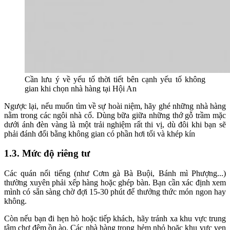
Cần lưu ý về yếu tố thời tiết bên cạnh yếu tố không
gian khi chọn nhà hàng tại Hội An
Ngược lại, nếu muốn tìm về sự hoài niệm, hãy ghé những nhà hàng
nằm trong các ngôi nhà cổ. Dùng bữa giữa những thớ gỗ trầm mặc
dưới ánh đèn vàng là một trải nghiệm rất thi vị, dù đôi khi bạn sẽ
phải đánh đổi bằng không gian có phần hơi tối và khép kín
1.3. Mức độ riêng tư
Các quán nổi tiếng (như Cơm gà Bà Buội, Bánh mì Phượng...)
thường xuyên phải xếp hàng hoặc ghép bàn. Bạn cần xác định xem
mình có sẵn sàng chờ đợi 15-30 phút để thưởng thức món ngon hay
không.
Còn nếu bạn đi hẹn hò hoặc tiếp khách, hãy tránh xa khu vực trung
tâm chợ đêm ồn ào. Các nhà hàng trong hẻm nhỏ hoặc khu vực ven