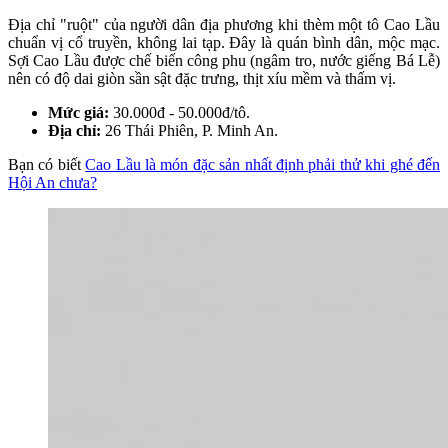
Địa chỉ "ruột" của người dân địa phương khi thèm một tô Cao Lầu
chuẩn vị cổ truyền, không lai tạp. Đây là quán bình dân, mộc mạc.
Sợi Cao Lầu được chế biến công phu (ngâm tro, nước giếng Bá Lễ)
nên có độ dai giòn sần sật đặc trưng, thịt xíu mềm và thấm vị.
Mức giá:
30.000đ - 50.000đ/tô.
Địa chỉ:
26 Thái Phiên, P. Minh An.
Bạn có biết
Cao Lầu là món đặc sản nhất định phải thử khi ghé đến
Hội An chưa?