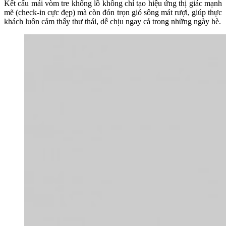
Kết cấu mái vòm tre khổng lồ không chỉ tạo hiệu ứng thị giác mạnh
mẽ (check-in cực đẹp) mà còn đón trọn gió sông mát rượi, giúp thực
khách luôn cảm thấy thư thái, dễ chịu ngay cả trong những ngày hè.