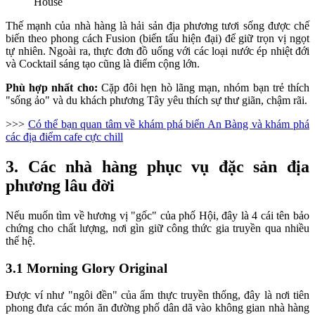
House
Thế mạnh của nhà hàng là hải sản địa phương tươi sống được chế
biến theo phong cách Fusion (biến tấu hiện đại) để giữ trọn vị ngọt
tự nhiên. Ngoài ra, thực đơn đồ uống với các loại nước ép nhiệt đới
và Cocktail sáng tạo cũng là điểm cộng lớn.
Phù hợp nhất cho:
Cặp đôi hẹn hò lãng mạn, nhóm bạn trẻ thích
"sống ảo" và du khách phương Tây yêu thích sự thư giãn, chậm rãi.
>>>
Có thể bạn quan tâm về khám phá biển An Bàng và khám phá
các địa điểm cafe cực chill
3. Các nhà hàng phục vụ đặc sản địa
phương lâu đời
Nếu muốn tìm về hương vị "gốc" của phố Hội, đây là 4 cái tên bảo
chứng cho chất lượng, nơi gìn giữ công thức gia truyền qua nhiều
thế hệ.
3.1 Morning Glory Original
Được ví như "ngôi đền" của ẩm thực truyền thống, đây là nơi tiên
phong đưa các món ăn đường phố dân dã vào không gian nhà hàng