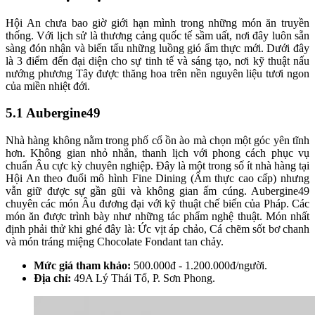
Hội An chưa bao giờ giới hạn mình trong những món ăn truyền
thống. Với lịch sử là thương cảng quốc tế sầm uất, nơi đây luôn sẵn
sàng đón nhận và biến tấu những luồng gió ẩm thực mới. Dưới đây
là 3 điểm đến đại diện cho sự tinh tế và sáng tạo, nơi kỹ thuật nấu
nướng phương Tây được thăng hoa trên nền nguyên liệu tươi ngon
của miền nhiệt đới.
5.1 Aubergine49
Nhà hàng không nằm trong phố cổ ồn ào mà chọn một góc yên tĩnh
hơn. Không gian nhỏ nhắn, thanh lịch với phong cách phục vụ
chuẩn Âu cực kỳ chuyên nghiệp. Đây là một trong số ít nhà hàng tại
Hội An theo đuổi mô hình Fine Dining (Ẩm thực cao cấp) nhưng
vẫn giữ được sự gần gũi và không gian ấm cúng. Aubergine49
chuyên các món Âu đương đại với kỹ thuật chế biến của Pháp. Các
món ăn được trình bày như những tác phẩm nghệ thuật. Món nhất
định phải thử khi ghé đây là: Ức vịt áp chảo, Cá chẽm sốt bơ chanh
và món tráng miệng Chocolate Fondant tan chảy.
Mức giá tham khảo:
500.000đ - 1.200.000đ/người.
Địa chỉ:
49A Lý Thái Tổ, P. Sơn Phong.