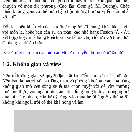
Nếu muốn cảm nhận hồn cốt phố Hội, hãy ưu tiên các quán lâu đời,
chuyên về món địa phương (Cao lầu, Cơm gà, Mì Quảng). Chấp
nhận không gian có thể hơi chật chội nhưng hương vị là "độc nhất
vô nhị".
Đổi lại, nếu khẩu vị của bạn (hoặc người đi cùng) khó thích nghi
với món lạ, hoặc bạn cần sự an toàn, các nhà hàng Fusion (Á - Âu
kết hợp) hoặc nhà hàng khách sạn sẽ là lựa chọn tối ưu với thực đơn
đa dạng và dễ ăn hơn.
>>>
Gợi ý cho bạn các món ăn Hội An truyền thống có từ lâu đời
1.2. Không gian và view
Yếu tố không gian sẽ quyết định rất lớn đến cảm xúc của bữa ăn.
Nếu bạn là người yêu sự lãng mạn và phóng khoáng, các nhà hàng
không gian mở ven sông sẽ là lựa chọn tuyệt vời để vừa thưởng
thức ẩm thực, vừa ngắm nhìn ánh đèn lồng lung linh và dòng người
qua lại. Tuy nhiên, cần lưu ý rằng vào mùa hè (tháng 5 - tháng 8),
không khí ngoài trời có thể khá nóng và ẩm.