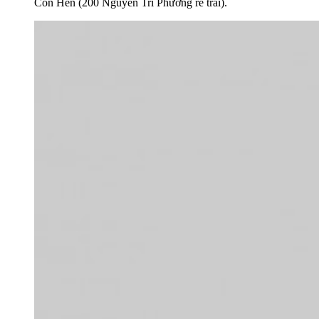
Cồn Hến (200 Nguyễn Tri Phương rẽ trái).