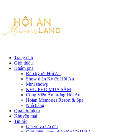
Trang chủ
Giới thiệu
Khám phá
Đảo ký ức Hội An
Show diễn Ký ức Hội An
Mini shows
KHU PHỐ MUA SẮM
Công Viên Ấn tượng Hội An
Hoian Memories Resort & Spa
Nhà hàng
Quà lưu niệm
Khuyến mại
Tin tức
Giá vé và Ưu đãi
Giới thiệu show diễn Ký Ức Hội An