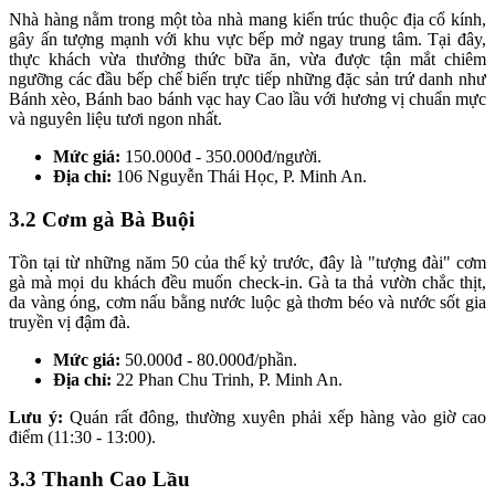
Nhà hàng nằm trong một tòa nhà mang kiến trúc thuộc địa cổ kính,
gây ấn tượng mạnh với khu vực bếp mở ngay trung tâm. Tại đây,
thực khách vừa thưởng thức bữa ăn, vừa được tận mắt chiêm
ngưỡng các đầu bếp chế biến trực tiếp những đặc sản trứ danh như
Bánh xèo, Bánh bao bánh vạc hay Cao lầu với hương vị chuẩn mực
và nguyên liệu tươi ngon nhất.
Mức giá:
150.000đ - 350.000đ/người.
Địa chỉ:
106 Nguyễn Thái Học, P. Minh An.
3.2 Cơm gà Bà Buội
Tồn tại từ những năm 50 của thế kỷ trước, đây là "tượng đài" cơm
gà mà mọi du khách đều muốn check-in. Gà ta thả vườn chắc thịt,
da vàng óng, cơm nấu bằng nước luộc gà thơm béo và nước sốt gia
truyền vị đậm đà.
Mức giá:
50.000đ - 80.000đ/phần.
Địa chỉ:
22 Phan Chu Trinh, P. Minh An.
Lưu ý:
Quán rất đông, thường xuyên phải xếp hàng vào giờ cao
điểm (11:30 - 13:00).
3.3 Thanh Cao Lầu