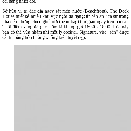
cái nắng nhiệt đới.
Sở hữu vị trí đắc địa ngay sát mép nước (Beachfront), The Deck
House thiết kế nhiều khu vực ngồi đa dạng: từ bàn ăn lịch sự trong
nhà đến những chiếc ghế lười (bean bag) thư giãn ngay trên bãi cát.
Thời điểm vàng để ghé thăm là khung giờ 16:30 - 18:00. Lúc này
bạn có thể vừa nhâm nhi một ly cocktail Signature, vừa "săn" được
cảnh hoàng hôn buông xuống biển tuyệt đẹp.