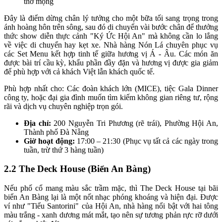
thơ mộng
Đây là điểm dừng chân lý tưởng cho một bữa tối sang trọng trong
ánh hoàng hôn trên sông, sau đó di chuyển vài bước chân để thưởng
thức show diễn thực cảnh "Ký Ức Hội An" mà không cần lo lắng
về việc di chuyển hay kẹt xe. Nhà hàng Nón Lá chuyên phục vụ
các Set Menu kết hợp tinh tế giữa hương vị Á - Âu. Các món ăn
được bài trí cầu kỳ, khẩu phần đầy đặn và hương vị được gia giảm
để phù hợp với cả khách Việt lẫn khách quốc tế.
Phù hợp nhất cho: Các đoàn khách lớn (MICE), tiệc Gala Dinner
công ty, hoặc đại gia đình muốn tìm kiếm không gian riêng tư, rộng
rãi và dịch vụ chuyên nghiệp trọn gói.
Địa chỉ:
200 Nguyễn Tri Phương (rẽ trái), Phường Hội An,
Thành phố Đà Nẵng
Giờ hoạt động:
17:00 – 21:30 (Phục vụ tất cả các ngày trong
tuần, trừ thứ 3 hàng tuần)
2.2 The Deck House (Biển An Bàng)
Nếu phố cổ mang màu sắc trầm mặc, thì The Deck House tại bãi
biển An Bàng lại là một nốt nhạc phóng khoáng và hiện đại. Được
ví như "Tiểu Santorini" của Hội An, nhà hàng nổi bật với hai tông
màu trắng - xanh dương mát mắt, tạo nên sự tương phản rực rỡ dưới