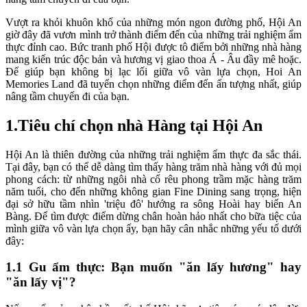
Vượt ra khỏi khuôn khổ của những món ngon đường phố, Hội An
giờ đây đã vươn mình trở thành điểm đến của những trải nghiệm ẩm
thực đỉnh cao. Bức tranh phố Hội được tô điểm bởi những nhà hàng
mang kiến trúc độc bản và hương vị giao thoa Á - Âu đầy mê hoặc.
Để giúp bạn không bị lạc lối giữa vô vàn lựa chọn, Hoi An
Memories Land đã tuyển chọn những điểm đến ấn tượng nhất, giúp
nâng tầm chuyến đi của bạn.
1.Tiêu chí chọn nhà Hàng tại Hội An
Hội An là thiên đường của những trải nghiệm ẩm thực đa sắc thái.
Tại đây, bạn có thể dễ dàng tìm thấy hàng trăm nhà hàng với đủ mọi
phong cách: từ những ngôi nhà cổ rêu phong trầm mặc hàng trăm
năm tuổi, cho đến những không gian Fine Dining sang trọng, hiện
đại sở hữu tầm nhìn 'triệu đô' hướng ra sông Hoài hay biển An
Bàng. Để tìm được điểm dừng chân hoàn hảo nhất cho bữa tiệc của
mình giữa vô vàn lựa chọn ấy, bạn hãy cân nhắc những yếu tố dưới
đây:
1.1 Gu ẩm thực: Bạn muốn "ăn lấy hương" hay
"ăn lấy vị"?