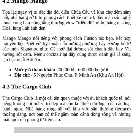
4.2 Mango Mango
Tọa lạc ngay vị trí đắc địa đối diện Chùa Cầu và khu chợ đêm sầm
uất, nhà hàng sở hữu phong cách thiết kế rực rỡ, đầy màu sắc nghệ
thuật cùng ban công tầng thượng view "triệu đô" nhìn thẳng ra sông
Hoài lung linh ánh đèn.
Mango Mango nổi tiếng với phong cách Fusion táo bạo, kết hợp
nguyên liệu Việt với kỹ thuật nấu nướng phương Tây. Đừng bỏ lỡ
các món Signature như: Cá ngừ đại dương sốt chanh dây hay Vịt
nướng sốt cam. Menu cocktail tại đây cũng được đánh giá là sáng
tạo bậc nhất Hội An.
Mức giá tham khảo:
200.000đ - 600.000đ/người.
Địa chỉ:
45 Nguyễn Phúc Chu, P. Minh An (Khu An Hội).
4.3 The Cargo Club
The Cargo Club là một cái tên quen thuộc với du khách quốc tế, nổi
tiếng không chỉ bởi vị trí đẹp mà còn là "thiên đường" của các loại
bánh ngọt. Nhà hàng rộng rãi với khu vực sân thượng (terrace)
thoáng đãng, nơi bạn có thể ngắm toàn cảnh dòng sông và những
mái ngói rêu phong từ trên cao.