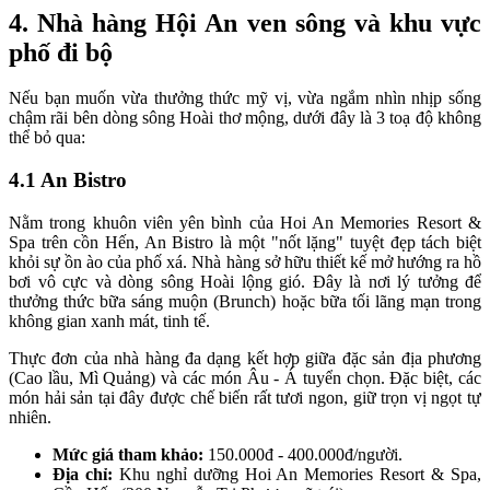
4. Nhà hàng Hội An ven sông và khu vực
phố đi bộ
Nếu bạn muốn vừa thưởng thức mỹ vị, vừa ngắm nhìn nhịp sống
chậm rãi bên dòng sông Hoài thơ mộng, dưới đây là 3 toạ độ không
thể bỏ qua:
4.1 An Bistro
Nằm trong khuôn viên yên bình của Hoi An Memories Resort &
Spa trên cồn Hến, An Bistro là một "nốt lặng" tuyệt đẹp tách biệt
khỏi sự ồn ào của phố xá. Nhà hàng sở hữu thiết kế mở hướng ra hồ
bơi vô cực và dòng sông Hoài lộng gió. Đây là nơi lý tưởng để
thưởng thức bữa sáng muộn (Brunch) hoặc bữa tối lãng mạn trong
không gian xanh mát, tinh tế.
Thực đơn của nhà hàng đa dạng kết hợp giữa đặc sản địa phương
(Cao lầu, Mì Quảng) và các món Âu - Á tuyển chọn. Đặc biệt, các
món hải sản tại đây được chế biến rất tươi ngon, giữ trọn vị ngọt tự
nhiên.
Mức giá tham khảo:
150.000đ - 400.000đ/người.
Địa chỉ:
Khu nghỉ dưỡng Hoi An Memories Resort & Spa,