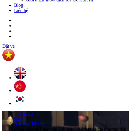
Blog
Liên hệ
Đặt vé
Trang chủ
Blog
Ẩm thực Hội An
Danh sách nhà hàng tại Hội An: Từ ẩm thực địa phương đến