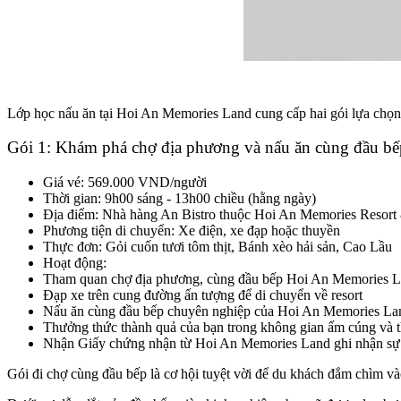
Lớp học nấu ăn tại Hoi An Memories Land cung cấp hai gói lựa chọn
Gói 1: Khám phá chợ địa phương và nấu ăn cùng đầu bế
Giá vé: 569.000 VND/người
Thời gian: 9h00 sáng - 13h00 chiều (hằng ngày)
Địa điểm: Nhà hàng An Bistro thuộc Hoi An Memories Resort
Phương tiện di chuyển: Xe điện, xe đạp hoặc thuyền
Thực đơn: Gỏi cuốn tươi tôm thịt, Bánh xèo hải sản, Cao Lầu
Hoạt động:
Tham quan chợ địa phương, cùng đầu bếp Hoi An Memories La
Đạp xe trên cung đường ấn tượng để di chuyển về resort
Nấu ăn cùng đầu bếp chuyên nghiệp của Hoi An Memories Lan
Thưởng thức thành quả của bạn trong không gian ấm cúng và t
Nhận Giấy chứng nhận từ Hoi An Memories Land ghi nhận sự 
Gói đi chợ cùng đầu bếp là cơ hội tuyệt vời để du khách đắm chìm v