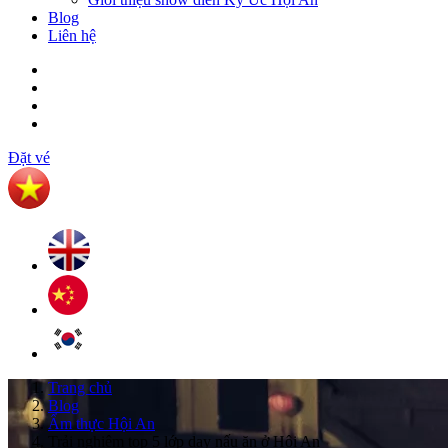
Blog
Liên hệ
Đặt vé
Trang chủ
Blog
Ẩm thực Hội An
Trải nghiệm top 5 lớp dạy nấu ăn ở Hội An