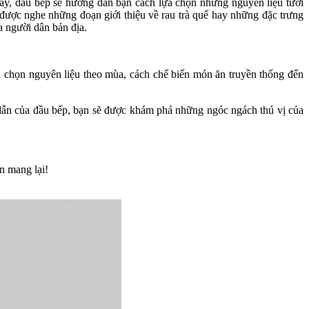
ây, đầu bếp sẽ hướng dẫn bạn cách lựa chọn những nguyên liệu tươi
 được nghe những đoạn giới thiệu về rau trà quế hay những đặc trưng
 người dân bản địa.
h chọn nguyên liệu theo mùa, cách chế biến món ăn truyền thống đến
 dẫn của đầu bếp, bạn sẽ được khám phá những ngóc ngách thú vị của
n mang lại!