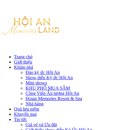
Trang chủ
Giới thiệu
Khám phá
Đảo ký ức Hội An
Show diễn Ký ức Hội An
Mini shows
KHU PHỐ MUA SẮM
Công Viên Ấn tượng Hội An
Hoian Memories Resort & Spa
Nhà hàng
Quà lưu niệm
Khuyến mại
Tin tức
Giá vé và Ưu đãi
Giới thiệu show diễn Ký Ức Hội An