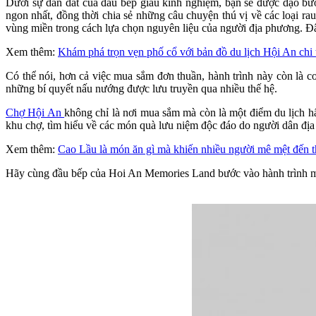
Dưới sự dẫn dắt của đầu bếp giàu kinh nghiệm, bạn sẽ được dạo bư
ngon nhất, đồng thời chia sẻ những câu chuyện thú vị về các loại r
vùng miền trong cách lựa chọn nguyên liệu của người địa phương. Đ
Xem thêm:
Khám phá trọn vẹn phố cổ với bản đồ du lịch Hội An chi t
Có thể nói, hơn cả việc mua sắm đơn thuần, hành trình này còn là 
những bí quyết nấu nướng được lưu truyền qua nhiều thế hệ.
Chợ Hội An
không chỉ là nơi mua sắm mà còn là một điểm du lịch 
khu chợ, tìm hiểu về các món quà lưu niệm độc đáo do người dân địa
Xem thêm:
Cao Lầu là món ăn gì mà khiến nhiều người mê mệt đến t
Hãy cùng đầu bếp của Hoi An Memories Land bước vào hành trình m