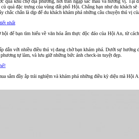
ớc qua khu chợ địa phương, nơi tràn ngập sắc màu và hương vị. Tại đ
au củ quả đặc trưng của vùng đất phố Hội. Chẳng hạn như du khách sẽ
ây chắc chắn là dịp để du khách khám phá những câu chuyện thú vị của
iết nhất
cơ hội để bạn tìm hiểu về văn hóa ẩm thực độc đáo của Hội An, từ các
hấp dẫn với nhiều điều thú vị đang chờ bạn khám phá. Dưới sự hướng
 phương tự làm, và lưu giữ những bức ảnh check-in tuyệt đẹp.
hế!
ua sắm đầy ắp trải nghiệm và khám phá những điều kỳ diệu mà Hội A