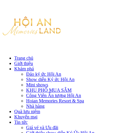
Trang chủ
Giới thiệu
Khám phá
Đảo ký ức Hội An
Show diễn Ký ức Hội An
Mini shows
KHU PHỐ MUA SẮM
Công Viên Ấn tượng Hội An
Hoian Memories Resort & Spa
Nhà hàng
Quà lưu niệm
Khuyến mại
Tin tức
Giá vé và Ưu đãi
Giới thiệu show diễn Ký Ức Hội An