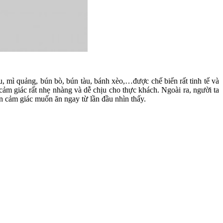
, mì quảng, bún bò, bún tàu, bánh xèo,…được chế biến rất tinh tế và
m giác rất nhẹ nhàng và dễ chịu cho thực khách. Ngoài ra, người ta
nên cảm giác muốn ăn ngay từ lần đầu nhìn thấy.