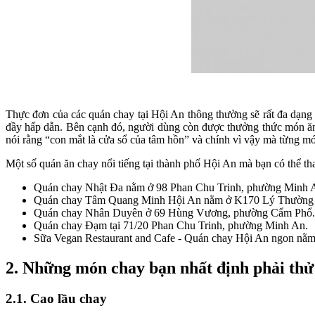
Thực đơn của các quán chay tại Hội An thông thường sẽ rất đa dạng 
đầy hấp dẫn. Bên cạnh đó, người dùng còn được thưởng thức món ăn 
nói rằng “con mắt là cửa sổ của tâm hồn” và chính vì vậy mà từng món
Một số quán ăn chay nổi tiếng tại thành phố Hội An mà bạn có thể t
Quán chay Nhật Đa nằm ở 98 Phan Chu Trinh, phường Minh A
Quán chay Tâm Quang Minh Hội An nằm ở K170 Lý Thường K
Quán chay Nhân Duyên ở 69 Hùng Vương, phường Cẩm Phổ.
Quán chay Đạm tại 71/20 Phan Chu Trinh, phường Minh An.
Sữa Vegan Restaurant and Cafe - Quán chay Hội An ngon nằm
2. Những món chay bạn nhất định phải thử
2.1. Cao lầu chay