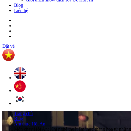
Blog
Liên hệ
Đặt vé
Trang chủ
Blog
Ẩm thực Hội An
Món chay Hội An: Khi nghệ thuật ẩm thực thăng hoa từ những