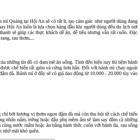
mì Quảng tại Hội An sẽ có rất ít, tạo cảm giác như người dùng đang
y Hội An luôn là lựa chọn hàng đầu khi người dùng đến du lịch nơi
hanh sẽ giúp các thực khách dễ ăn, dễ tiêu nhưng vẫn rất cuốn. Đặc
ang, rau thơm,...
ủa những tín đồ có đam mê ăn uống. Tính đến hiện nay thì tiệm bánh
 được chế biến rất giòn và cứng hơn hẳn. Đối với bánh mì chay ngoài
 đậm đà. Bánh mì ở đây sẽ có giá dao động từ 10.000 - 20.000 tùy vào
g chỉ bởi hương vị thơm ngon đậm đà mà còn thu hút từ cách chế biến
rong nhân nấm, trứng hoặc đậu phụ mềm ẩm sẽ làm say đắm cả những
m cùng nước mắm hoặc ăn bằng hình thức cuốn với bánh đa, rau sống
ch nhớ mãi khó quên.