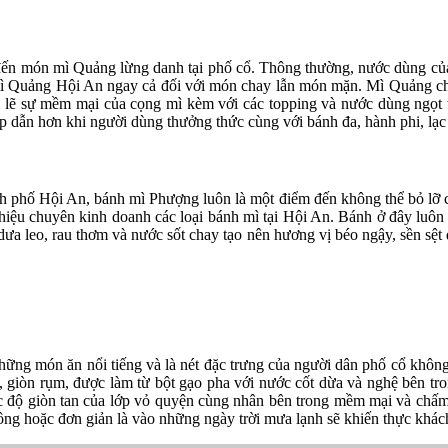
 đến món mì Quảng lừng danh tại phố cổ. Thông thường, nước dùng của 
 mì Quảng Hội An ngay cả đối với món chay lẫn món mặn. Mì Quảng cha
 lẽ sự mềm mại của cọng mì kèm với các topping và nước dùng ngọt t
dẫn hơn khi người dùng thưởng thức cùng với bánh đa, hành phi, lạc r
 phố Hội An, bánh mì Phượng luôn là một điểm đến không thể bỏ lỡ c
hiệu chuyên kinh doanh các loại bánh mì tại Hội An. Bánh ở đây luôn
ưa leo, rau thơm và nước sốt chay tạo nên hương vị béo ngậy, sền sệt
hững món ăn nổi tiếng và là nét đặc trưng của người dân phố cổ khôn
, giòn rụm, được làm từ bột gạo pha với nước cốt dừa và nghệ bên t
c độ giòn tan của lớp vỏ quyện cùng nhân bên trong mềm mại và chấ
ông hoặc đơn giản là vào những ngày trời mưa lạnh sẽ khiến thực khá