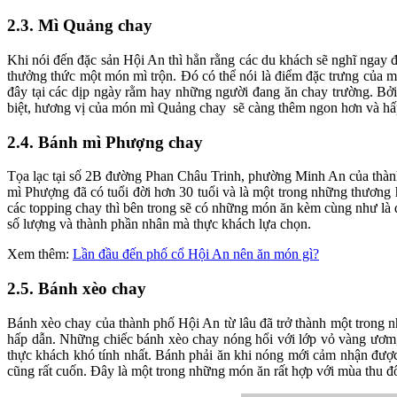
2.3. Mì Quảng chay
Khi nói đến đặc sản Hội An thì hẳn rằng các du khách sẽ nghĩ ngay
thưởng thức một món mì trộn. Đó có thể nói là điểm đặc trưng của
đây tại các dịp ngày rằm hay những người đang ăn chay trường. Bởi
biệt, hương vị của món mì Quảng chay sẽ càng thêm ngon hơn và hấp 
2.4. Bánh mì Phượng chay
Tọa lạc tại số 2B đường Phan Châu Trinh, phường Minh An của thành
mì Phượng đã có tuổi đời hơn 30 tuổi và là một trong những thương 
các topping chay thì bên trong sẽ có những món ăn kèm cùng như là d
số lượng và thành phần nhân mà thực khách lựa chọn.
Xem thêm:
Lần đầu đến phố cổ Hội An nên ăn món gì?
2.5. Bánh xèo chay
Bánh xèo chay của thành phố Hội An từ lâu đã trở thành một trong n
hấp dẫn. Những chiếc bánh xèo chay nóng hổi với lớp vỏ vàng ươm
thực khách khó tính nhất. Bánh phải ăn khi nóng mới cảm nhận đượ
cũng rất cuốn. Đây là một trong những món ăn rất hợp với mùa thu đ